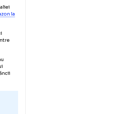
i adverși
ața Australiei
trat pe gazon la
i poporului
ricane printre
entinieni au
rmației lui