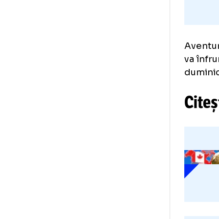
cen
Ave
va 