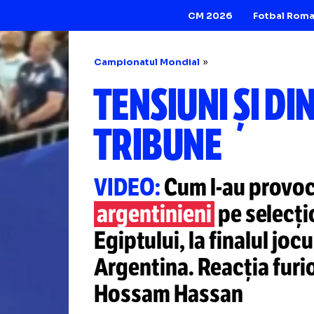
CM 2026
Campionatul Mondial
TENSIUNI ȘI
TRIBUNE
VIDEO:
Cum
l-au
p
argentinieni
pe s
Egiptului, la final
Argentina. Reacția