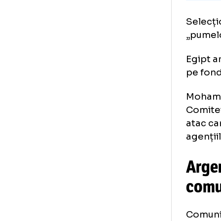
علم
اينة
pi
Sel
„pu
Egi
pe 
Moh