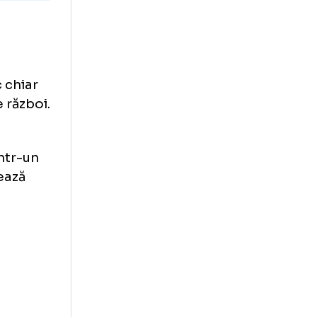
حسام حسن مدرب
والله احبك يا 🐐♥️
re fanii
a avut loc chiar
fectată de război.
ice al