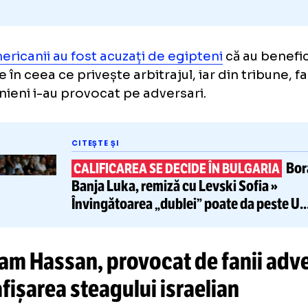
-americanii au fost acuzați de egipteni
că a
ntaje în ceea ce privește arbitrajul, iar din tr
entinieni i-au provocat pe adversari.
CITEȘTE ȘI
CALIFICAREA SE DECIDE ÎN BUL
Banja Luka,
remiză
cu Levski So
Învingătoarea „dublei” poate d
Craiova