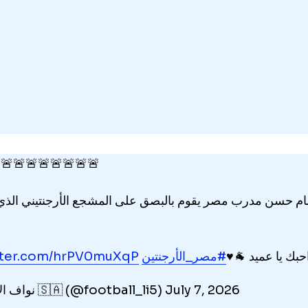
loni și au fluturat steagul Israelului, chiar d
nice, când Hassan se îndrepta către vestiar
🚨🚨🚨🚨🚨🚨🚨🚨🚨🚨