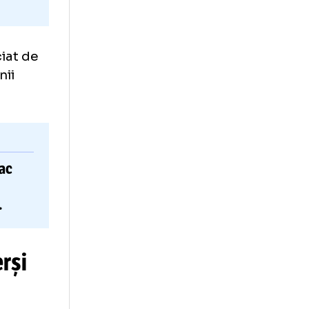
u beneficiat de
ibune, fanii
Borac
GARIA
fia »
a peste U