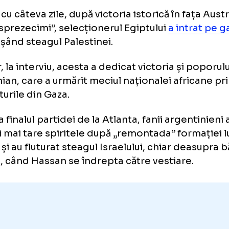
ssam Hassan, provocat de fani
in afișarea steagului israelian
urmă cu câteva zile, după victoria istorică în f
 „șaisprezecimi”, selecționerul Egiptului
a in
al
, afișând steagul Palestinei.
erior, la interviu, acesta a dedicat victoria ș
estinian, care a urmărit meciul naționalei af
âmăturile din Gaza.
m, la finalul partidei de la Atlanta, fanii arg
ins și mai tare spiritele după „remontada” fo