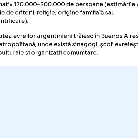
itetului Egiptean pentru Ajutor în Gaza, a fo
c care a vizat mașina în care acesta s-a urca
nțiile media locale, potrivit
timesofisrael.
gentina are una dintre cele mai
munități evreiești din lume
unitatea evreiască din Argentina este esti
oximativ 170.000–200.000 de persoane (est
funcție de criterii: religie, origine familială sa
oidentificare).
oritatea evreilor argentinieni trăiesc în Buen
a metropolitană, unde există sinagogi, școli