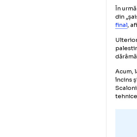
Ho
pr
În 
din
fin
Ult
pal
dăr
Acu
înc