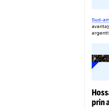
Sud
ava
arg