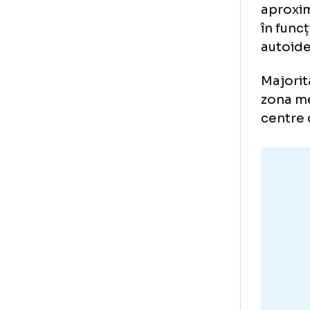
Com
ata
age
Ar
co
Com
apr
în 
aut
Maj
zon