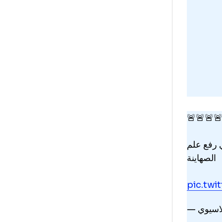
Sca
teh
🚨