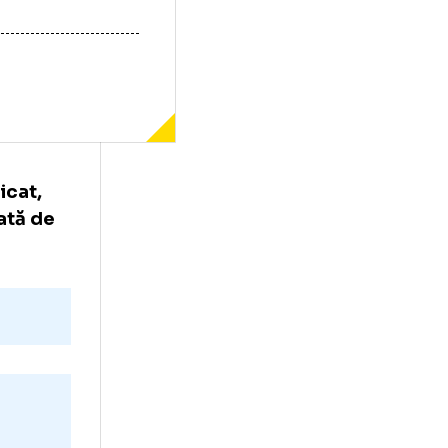
-a calificat,
 fost marcată de
ne.
te