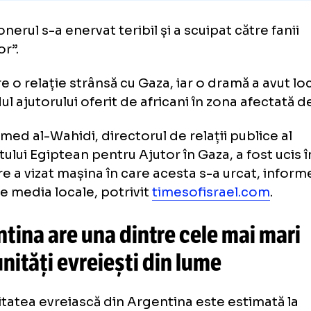
 مصر يقوم بالبصق على المشجع الأرجنتيني الذي رفع 
الصه
c.twitter.com/hrPV0muXqP
#مصر_الأرجنتين
 عميد
— نواف الاسيوي 🇸🇦 (@football_li5)
July 7, 2026
ecționerul s-a enervat teribil și a scuipat căt
melor”.
pt are o relație strânsă cu Gaza, iar o dramă 
fondul ajutorului oferit de africani în zona a
ammed al-Wahidi, directorul de relații publ