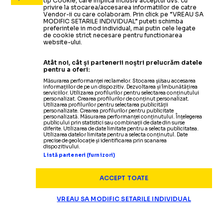
tip Cookie, care implica inclusiv acceptul dvs. cu
privire la stocarea/accesarea informatiilor de catre
Vendor-ii cu care colaboram. Prin click pe “VREAU SA
MODIFIC SETARILE INDIVIDUAL” puteti schimba
preferintele in mod individual, mai putin cele legate
de cookie strict necesare pentru functionarea
website-ului.
Atât noi, cât și partenerii noștri prelucrăm datele
pentru a oferi:
Măsurarea performanței reclamelor. Stocarea și/sau accesarea
informațiilor de pe un dispozitiv. Dezvoltarea și îmbunătățirea
serviciilor. Utilizarea profilurilor pentru selectarea conținutului
personalizat. Crearea profilurilor de conținut personalizat.
Utilizarea profilurilor pentru selectarea publicității
personalizate. Crearea profilurilor pentru publicitate
personalizată. Măsurarea performanței conținutului. Înțelegerea
publicului prin statistici sau combinații de date din surse
diferite. Utilizarea de date limitate pentru a selecta publicitatea.
Utilizarea datelor limitate pentru a selecta conținutul. Date
precise de geolocație și identificarea prin scanarea
dispozitivului.
Listă parteneri (furnizori)
ACCEPT TOATE
VREAU SA MODIFIC SETARILE INDIVIDUAL