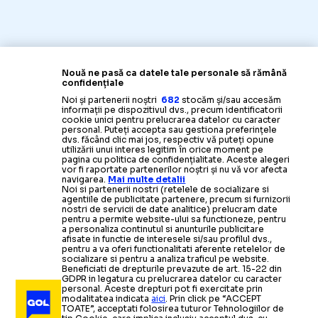
Nouă ne pasă ca datele tale personale să rămână
confidențiale
Noi și partenerii noștri
682
stocăm și/sau accesăm
informații pe dispozitivul dvs., precum identificatorii
cookie unici pentru prelucrarea datelor cu caracter
personal. Puteți accepta sau gestiona preferințele
dvs. făcând clic mai jos, respectiv vă puteți opune
utilizării unui interes legitim în orice moment pe
pagina cu politica de confidențialitate. Aceste alegeri
vor fi raportate partenerilor noștri și nu vă vor afecta
navigarea.
Mai multe detalii
Noi si partenerii nostri (retelele de socializare si
agentiile de publicitate partenere, precum si furnizorii
nostri de servicii de date analitice) prelucram date
pentru a permite website-ului sa functioneze, pentru
a personaliza continutul si anunturile publicitare
afisate in functie de interesele si/sau profilul dvs.,
pentru a va oferi functionalitati aferente retelelor de
socializare si pentru a analiza traficul pe website.
Beneficiati de drepturile prevazute de art. 15-22 din
GDPR in legatura cu prelucrarea datelor cu caracter
personal. Aceste drepturi pot fi exercitate prin
modalitatea indicata
aici
. Prin click pe “ACCEPT
TOATE”, acceptati folosirea tuturor Tehnologiilor de