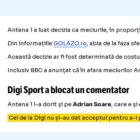
Antena 1 a luat decizia ca meciurile, în proporț
Din informațiile
GOLAZO.ro
, abia de la faza s
Această decizie ar fi fost determinată de costur
Inclusiv BBC a anunțat că în afara meciurilor Ang
Digi Sport a blocat un comentator
Antena 1 l-a dorit și pe
Adrian Soare
, care e ș
Cei de la Digi nu și-au dat acceptul pentru a-i