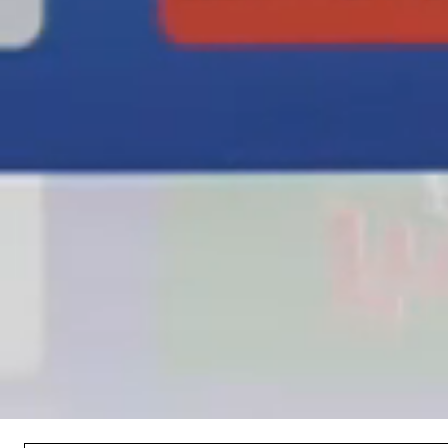
Loaded
:
3.56%
/
Unmute