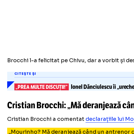
Brocchi l-a felicitat pe Chivu, dar a vorbit și 
CITEȘTE ȘI
Ionel Dănciulescu
îi „urech
„PREA MULTE DISCUȚII!”
Cristian Brocchi: „Mă deranjează câ
Cristian Brocchi a comentat
declarațiile lui M
„Mourinho? Mă deranjează când un antrenor de