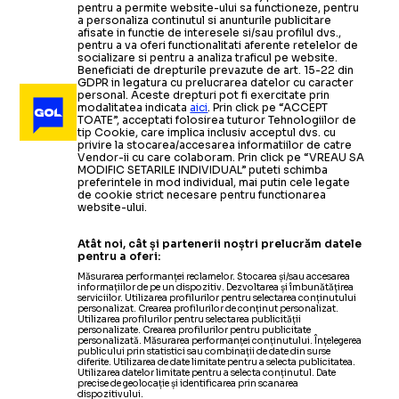
pentru a permite website-ului sa functioneze, pentru
a personaliza continutul si anunturile publicitare
afisate in functie de interesele si/sau profilul dvs.,
pentru a va oferi functionalitati aferente retelelor de
socializare si pentru a analiza traficul pe website.
Beneficiati de drepturile prevazute de art. 15-22 din
GDPR in legatura cu prelucrarea datelor cu caracter
personal. Aceste drepturi pot fi exercitate prin
modalitatea indicata
aici
. Prin click pe “ACCEPT
TOATE”, acceptati folosirea tuturor Tehnologiilor de
tip Cookie, care implica inclusiv acceptul dvs. cu
privire la stocarea/accesarea informatiilor de catre
Vendor-ii cu care colaboram. Prin click pe “VREAU SA
MODIFIC SETARILE INDIVIDUAL” puteti schimba
preferintele in mod individual, mai putin cele legate
de cookie strict necesare pentru functionarea
website-ului.
Atât noi, cât și partenerii noștri prelucrăm datele
pentru a oferi:
Măsurarea performanței reclamelor. Stocarea și/sau accesarea
informațiilor de pe un dispozitiv. Dezvoltarea și îmbunătățirea
serviciilor. Utilizarea profilurilor pentru selectarea conținutului
personalizat. Crearea profilurilor de conținut personalizat.
Utilizarea profilurilor pentru selectarea publicității
personalizate. Crearea profilurilor pentru publicitate
personalizată. Măsurarea performanței conținutului. Înțelegerea
publicului prin statistici sau combinații de date din surse
diferite. Utilizarea de date limitate pentru a selecta publicitatea.
Utilizarea datelor limitate pentru a selecta conținutul. Date
precise de geolocație și identificarea prin scanarea
dispozitivului.