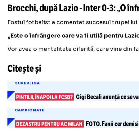
Brocchi, după Lazio - Inter
0-3
: „O în
Fostul fotbalist a comentat succesul trupei lui 
„Este o înfrângere care va fi utilă pentru Laz
Vor avea o mentalitate diferită, care vine din fa
Citește și
SUPERLIGA
Gigi Becali anunță ce se va
PINTILII, ÎNAPOI LA FCSB?
CAMPIONATE
FOTO.
Fanii cer demisi
DEZASTRU PENTRU AC MILAN