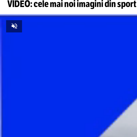
VIDEO: cele mai noi imagini din sport
Unmute