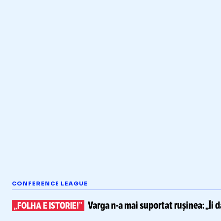
CONFERENCE LEAGUE
Varga
n-a
mai suportat rușinea:
„Îi 
„FOLHA E ISTORIE!”