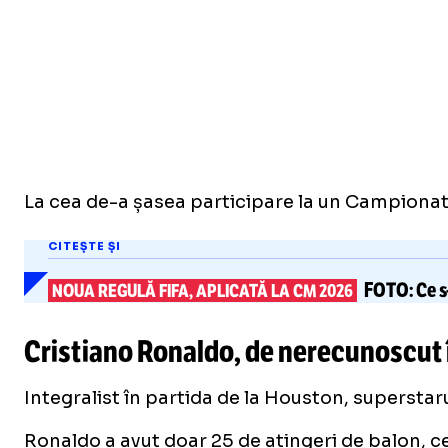
La cea de-a șasea participare la un Campionat M
CITEȘTE ȘI
FOTO:
Ce
s
NOUA REGULĂ FIFA, APLICATĂ LA CM 2026
Cristiano Ronaldo, de nerecunoscut 
Integralist în partida de la Houston, superstarul
Ronaldo a avut doar 25 de atingeri de balon, c