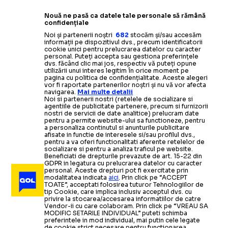
Nouă ne pasă ca datele tale personale să rămână
confidențiale
Noi și partenerii noștri
682
stocăm și/sau accesăm
informații pe dispozitivul dvs., precum identificatorii
cookie unici pentru prelucrarea datelor cu caracter
personal. Puteți accepta sau gestiona preferințele
dvs. făcând clic mai jos, respectiv vă puteți opune
utilizării unui interes legitim în orice moment pe
pagina cu politica de confidențialitate. Aceste alegeri
vor fi raportate partenerilor noștri și nu vă vor afecta
navigarea.
Mai multe detalii
Noi si partenerii nostri (retelele de socializare si
agentiile de publicitate partenere, precum si furnizorii
nostri de servicii de date analitice) prelucram date
pentru a permite website-ului sa functioneze, pentru
a personaliza continutul si anunturile publicitare
afisate in functie de interesele si/sau profilul dvs.,
pentru a va oferi functionalitati aferente retelelor de
socializare si pentru a analiza traficul pe website.
Beneficiati de drepturile prevazute de art. 15-22 din
GDPR in legatura cu prelucrarea datelor cu caracter
personal. Aceste drepturi pot fi exercitate prin
modalitatea indicata
aici
. Prin click pe “ACCEPT
TOATE”, acceptati folosirea tuturor Tehnologiilor de
tip Cookie, care implica inclusiv acceptul dvs. cu
privire la stocarea/accesarea informatiilor de catre
Vendor-ii cu care colaboram. Prin click pe “VREAU SA
MODIFIC SETARILE INDIVIDUAL” puteti schimba
preferintele in mod individual, mai putin cele legate
de cookie strict necesare pentru functionarea