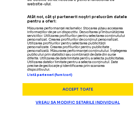
website-ului.
Atât noi, cât și partenerii noștri prelucrăm datele
pentru a oferi:
Măsurarea performanței reclamelor. Stocarea și/sau accesarea
informațiilor de pe un dispozitiv. Dezvoltarea și îmbunătățirea
serviciilor. Utilizarea profilurilor pentru selectarea conținutului
personalizat. Crearea profilurilor de conținut personalizat.
Utilizarea profilurilor pentru selectarea publicității
personalizate. Crearea profilurilor pentru publicitate
personalizată. Măsurarea performanței conținutului. Înțelegerea
publicului prin statistici sau combinații de date din surse
diferite. Utilizarea de date limitate pentru a selecta publicitatea.
Utilizarea datelor limitate pentru a selecta conținutul. Date
precise de geolocație și identificarea prin scanarea
dispozitivului.
Listă parteneri (furnizori)
ACCEPT TOATE
VREAU SA MODIFIC SETARILE INDIVIDUAL