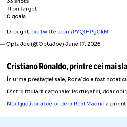
33 shots
11 on target
0 goals
Drought.
pic.twitter.com/PYQIHPgCkM
— OptaJoe (@OptaJoe)
June 17, 2026
Cristiano Ronaldo, printre cei mai sla
În urma prestației sale, Ronaldo a fost notat c
Dintre titularii naționalei Portugaliei, doar do
Noul jucător al celor de la Real Madrid
a primit 