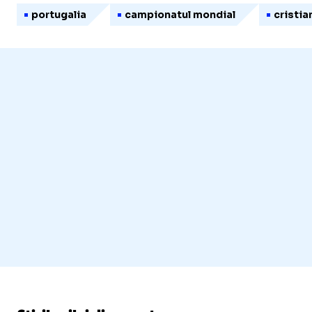
portugalia
campionatul mondial
cristia