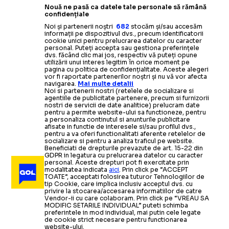
Nouă ne pasă ca datele tale personale să rămână
confidențiale
Noi și partenerii noștri
682
stocăm și/sau accesăm
informații pe dispozitivul dvs., precum identificatorii
cookie unici pentru prelucrarea datelor cu caracter
personal. Puteți accepta sau gestiona preferințele
dvs. făcând clic mai jos, respectiv vă puteți opune
utilizării unui interes legitim în orice moment pe
pagina cu politica de confidențialitate. Aceste alegeri
vor fi raportate partenerilor noștri și nu vă vor afecta
navigarea.
Mai multe detalii
Noi si partenerii nostri (retelele de socializare si
agentiile de publicitate partenere, precum si furnizorii
nostri de servicii de date analitice) prelucram date
pentru a permite website-ului sa functioneze, pentru
a personaliza continutul si anunturile publicitare
afisate in functie de interesele si/sau profilul dvs.,
pentru a va oferi functionalitati aferente retelelor de
socializare si pentru a analiza traficul pe website.
Beneficiati de drepturile prevazute de art. 15-22 din
GDPR in legatura cu prelucrarea datelor cu caracter
personal. Aceste drepturi pot fi exercitate prin
modalitatea indicata
aici
. Prin click pe “ACCEPT
TOATE”, acceptati folosirea tuturor Tehnologiilor de
tip Cookie, care implica inclusiv acceptul dvs. cu
privire la stocarea/accesarea informatiilor de catre
Vendor-ii cu care colaboram. Prin click pe “VREAU SA
MODIFIC SETARILE INDIVIDUAL” puteti schimba
preferintele in mod individual, mai putin cele legate
de cookie strict necesare pentru functionarea
website-ului.