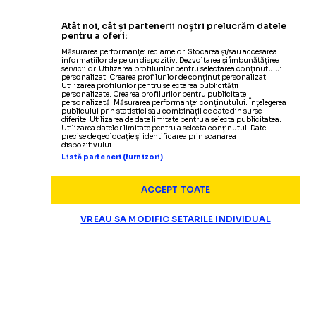
Atât noi, cât și partenerii noștri prelucrăm datele
pentru a oferi:
Măsurarea performanței reclamelor. Stocarea și/sau accesarea
informațiilor de pe un dispozitiv. Dezvoltarea și îmbunătățirea
serviciilor. Utilizarea profilurilor pentru selectarea conținutului
personalizat. Crearea profilurilor de conținut personalizat.
Utilizarea profilurilor pentru selectarea publicității
personalizate. Crearea profilurilor pentru publicitate
personalizată. Măsurarea performanței conținutului. Înțelegerea
publicului prin statistici sau combinații de date din surse
diferite. Utilizarea de date limitate pentru a selecta publicitatea.
Utilizarea datelor limitate pentru a selecta conținutul. Date
precise de geolocație și identificarea prin scanarea
dispozitivului.
Listă parteneri (furnizori)
ACCEPT TOATE
VREAU SA MODIFIC SETARILE INDIVIDUAL