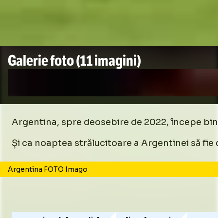
Galerie foto
(11 imagini)
Foto
2
/
11
:
Argentina, spre deosebire de 2022, începe bine 
Și ca noaptea strălucitoare a Argentinei să fie
Foto
1
/
11
:
Argentina - Algeria FOTO Imago
Argentina FOTO Imago