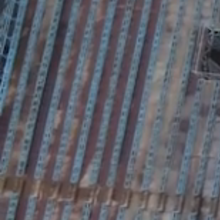
Foto
1
/
13
:
Accidentarea suferită de Eduard Florescu în Metal