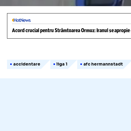
/
Unmute
Acord crucial pentru Strâmtoarea Ormuz: Iranul se apropie d
accidentare
liga 1
afc hermannstadt