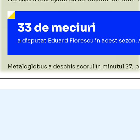
33 de meciuri
a disputat Eduard Florescu în acest sezon. A
Metaloglobus a deschis scorul în minutul 27, p