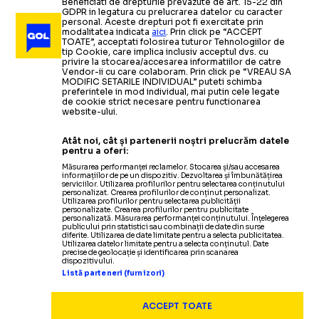
Beneficiati de drepturile prevazute de art. 15-22 din
GDPR in legatura cu prelucrarea datelor cu caracter
personal. Aceste drepturi pot fi exercitate prin
modalitatea indicata
aici
. Prin click pe “ACCEPT
TOATE”, acceptati folosirea tuturor Tehnologiilor de
tip Cookie, care implica inclusiv acceptul dvs. cu
privire la stocarea/accesarea informatiilor de catre
Vendor-ii cu care colaboram. Prin click pe “VREAU SA
MODIFIC SETARILE INDIVIDUAL” puteti schimba
preferintele in mod individual, mai putin cele legate
de cookie strict necesare pentru functionarea
website-ului.
Atât noi, cât și partenerii noștri prelucrăm datele
pentru a oferi:
Măsurarea performanței reclamelor. Stocarea și/sau accesarea
informațiilor de pe un dispozitiv. Dezvoltarea și îmbunătățirea
serviciilor. Utilizarea profilurilor pentru selectarea conținutului
personalizat. Crearea profilurilor de conținut personalizat.
Utilizarea profilurilor pentru selectarea publicității
personalizate. Crearea profilurilor pentru publicitate
personalizată. Măsurarea performanței conținutului. Înțelegerea
publicului prin statistici sau combinații de date din surse
diferite. Utilizarea de date limitate pentru a selecta publicitatea.
Utilizarea datelor limitate pentru a selecta conținutul. Date
precise de geolocație și identificarea prin scanarea
dispozitivului.
Listă parteneri (furnizori)
ACCEPT TOATE