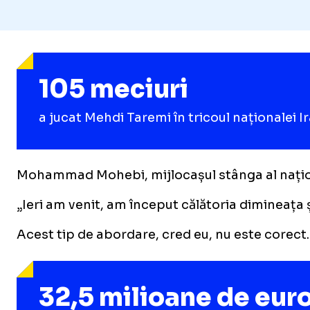
105 meciuri
a jucat Mehdi Taremi în tricoul naționalei I
Mohammad Mohebi, mijlocașul stânga al naționale
„Ieri am venit, am început călătoria dimineața
Acest tip de abordare, cred eu, nu este corect. 
32,5 milioane de eur