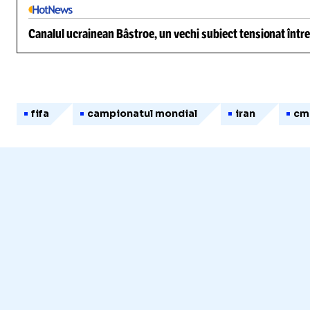
Canalul ucrainean Bâstroe, un vechi subiect tensionat între
fifa
campionatul mondial
iran
cm