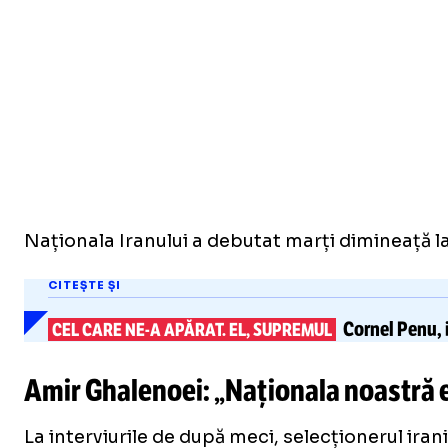
Naționala Iranului a debutat marți dimineață l
CITEȘTE ȘI
Cornel Penu,
CEL CARE
NE-A
APĂRAT. EL, SUPREMUL
Amir Ghalenoei: „Naționala noastră 
La interviurile de după meci, selecționerul ira