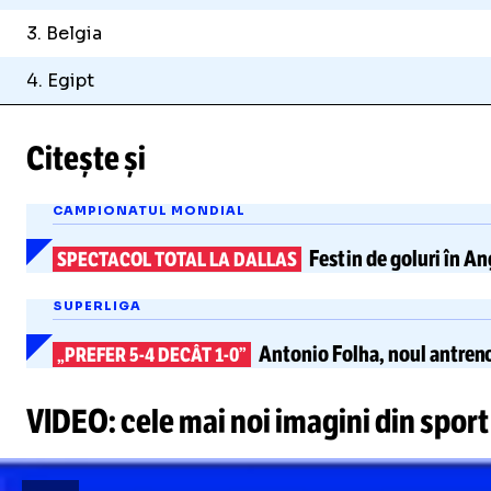
3. Belgia
4. Egipt
Citește și
CAMPIONATUL MONDIAL
Festin de goluri în
An
SPECTACOL TOTAL LA DALLAS
SUPERLIGA
Antonio Folha, noul antrenor
„PREFER
5-4
DECÂT 1-0”
VIDEO: cele mai noi imagini din sport