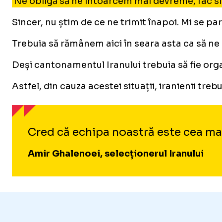
Ne obligă să ne întoarcem mai devreme, fac sit
Sincer, nu știm de ce ne trimit înapoi. Mi se pa
Trebuia să rămânem aici în seara asta ca să ne
Deși cantonamentul Iranului trebuia să fie orga
Astfel, din cauza acestei situații, iranienii t
Cred că echipa noastră este cea mai
Amir Ghalenoei, selecționerul Iranului