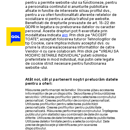
pentru a permite website-ului sa functioneze, pentru
a personaliza continutul si anunturile publicitare
afisate in functie de interesele si/sau profilul dvs.,
pentru a va oferi functionalitati aferente retelelor de
socializare si pentru a analiza traficul pe website.
Beneficiati de drepturile prevazute de art. 15-22 din
GDPR in legatura cu prelucrarea datelor cu caracter
personal. Aceste drepturi pot fi exercitate prin
modalitatea indicata
aici
. Prin click pe “ACCEPT
TOATE”, acceptati folosirea tuturor Tehnologiilor de
tip Cookie, care implica inclusiv acceptul dvs. cu
privire la stocarea/accesarea informatiilor de catre
Vendor-ii cu care colaboram. Prin click pe “VREAU SA
MODIFIC SETARILE INDIVIDUAL” puteti schimba
preferintele in mod individual, mai putin cele legate
de cookie strict necesare pentru functionarea
website-ului.
Atât noi, cât și partenerii noștri prelucrăm datele
pentru a oferi:
Măsurarea performanței reclamelor. Stocarea și/sau accesarea
informațiilor de pe un dispozitiv. Dezvoltarea și îmbunătățirea
serviciilor. Utilizarea profilurilor pentru selectarea conținutului
personalizat. Crearea profilurilor de conținut personalizat.
Utilizarea profilurilor pentru selectarea publicității
personalizate. Crearea profilurilor pentru publicitate
personalizată. Măsurarea performanței conținutului. Înțelegerea
publicului prin statistici sau combinații de date din surse
diferite. Utilizarea de date limitate pentru a selecta publicitatea.
Utilizarea datelor limitate pentru a selecta conținutul. Date
precise de geolocație și identificarea prin scanarea
dispozitivului.