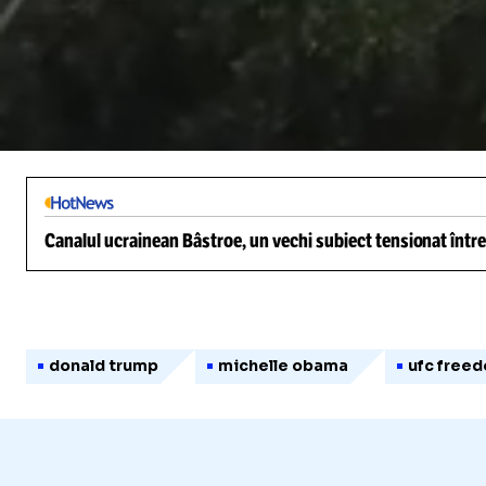
/
Unmute
Canalul ucrainean Bâstroe, un vechi subiect tensionat între
donald trump
michelle obama
ufc free