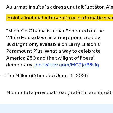
Au urmat insulte la adresa unui alt luptător, Al
Hokit a încheiat intervenția cu o afirmație sc
“Michelle Obama is a man” shouted on the
White House lawn in a ring sponsored by
Bud Light only available on Larry Ellison’s
Paramount Plus. What a way to celebrate
America 250 and the twilight of liberal
democracy.
pic.twitter.com/MCTjdB3slg
— Tim Miller (@Timodc)
June 15, 2026
Momentul a provocat reacții atât în arenă, cât ș