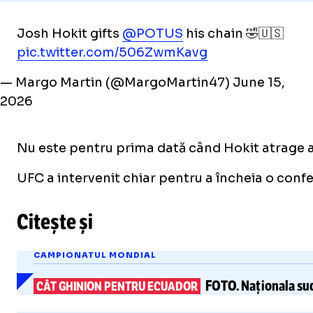
Josh Hokit gifts
@POTUS
his chain 🤣🇺🇸
pic.twitter.com/506ZwmKavg
— Margo Martin (@MargoMartin47)
June 15,
2026
Nu este pentru prima dată când Hokit atrage at
UFC a intervenit chiar pentru a încheia o confe
Citește și
CAMPIONATUL MONDIAL
FOTO.
Naționala
su
CÂT GHINION PENTRU ECUADOR