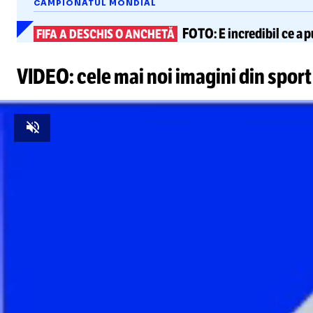
CAMPIONATUL MONDIAL
FOTO:
E incredibil
ce a p
FIFA A DESCHIS O ANCHETĂ
VIDEO: cele mai noi imagini din sport
Unmute