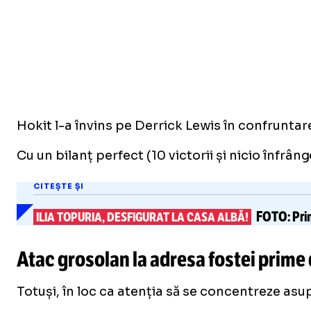
Hokit l-a învins pe Derrick Lewis în confrunta
Cu un bilanț perfect (10 victorii și nicio înfrâ
CITEȘTE ȘI
FOTO:
Pri
ILIA TOPURIA, DESFIGURAT LA CASA ALBĂ!
Atac grosolan la adresa fostei prim
Totuși, în loc ca atenția să se concentreze asup