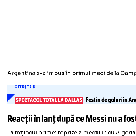
Argentina s-a impus în primul meci de la Campio
CITEȘTE ȘI
Festin de goluri în
An
SPECTACOL TOTAL LA DALLAS
Reacții în lanț după ce Messi nu a fo
La mijlocul primei reprize a meciului cu Algeri