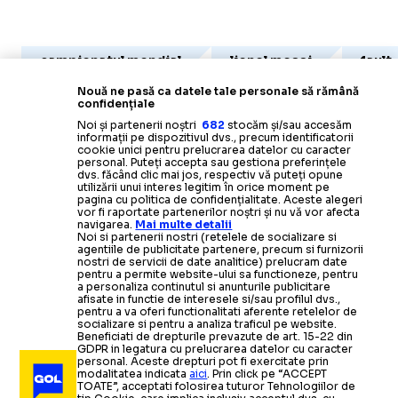
campionatul mondial
lionel messi
fault
Nouă ne pasă ca datele tale personale să rămână
confidențiale
Noi și partenerii noștri
682
stocăm și/sau accesăm
informații pe dispozitivul dvs., precum identificatorii
cookie unici pentru prelucrarea datelor cu caracter
personal. Puteți accepta sau gestiona preferințele
dvs. făcând clic mai jos, respectiv vă puteți opune
utilizării unui interes legitim în orice moment pe
pagina cu politica de confidențialitate. Aceste alegeri
vor fi raportate partenerilor noștri și nu vă vor afecta
navigarea.
Mai multe detalii
Noi si partenerii nostri (retelele de socializare si
agentiile de publicitate partenere, precum si furnizorii
nostri de servicii de date analitice) prelucram date
pentru a permite website-ului sa functioneze, pentru
a personaliza continutul si anunturile publicitare
afisate in functie de interesele si/sau profilul dvs.,
pentru a va oferi functionalitati aferente retelelor de
socializare si pentru a analiza traficul pe website.
Beneficiati de drepturile prevazute de art. 15-22 din
GDPR in legatura cu prelucrarea datelor cu caracter
personal. Aceste drepturi pot fi exercitate prin
modalitatea indicata
aici
. Prin click pe “ACCEPT
TOATE”, acceptati folosirea tuturor Tehnologiilor de