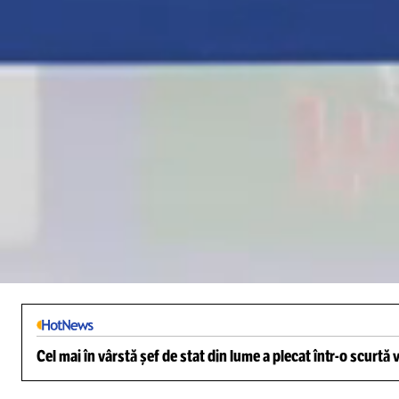
Loaded
:
3.56%
/
Unmute
Cel mai în vârstă șef de stat din lume a plecat într-o scurtă