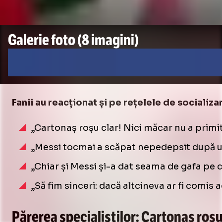
Galerie foto
(8 imagini)
Fanii au reacționat și pe rețelele de socializa
„Cartonaș roșu clar! Nici măcar nu a primi
„Messi tocmai a scăpat nepedepsit după un
„Chiar și Messi și-a dat seama de gafa pe 
„Să fim sinceri: dacă altcineva ar fi comis
Părerea specialiștilor: Cartonaș roș