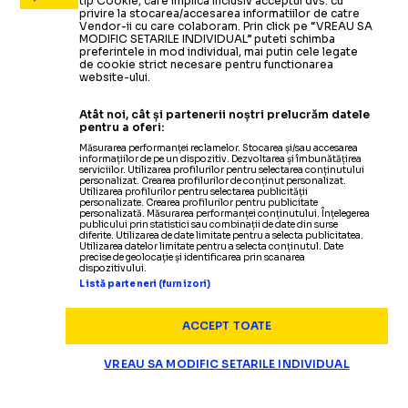
tip Cookie, care implica inclusiv acceptul dvs. cu
privire la stocarea/accesarea informatiilor de catre
Vendor-ii cu care colaboram. Prin click pe “VREAU SA
MODIFIC SETARILE INDIVIDUAL” puteti schimba
Știrile zilei din sport
preferintele in mod individual, mai putin cele legate
de cookie strict necesare pentru functionarea
website-ului.
Atât noi, cât și partenerii noștri prelucrăm datele
pentru a oferi:
Măsurarea performanței reclamelor. Stocarea și/sau accesarea
informațiilor de pe un dispozitiv. Dezvoltarea și îmbunătățirea
serviciilor. Utilizarea profilurilor pentru selectarea conținutului
personalizat. Crearea profilurilor de conținut personalizat.
Utilizarea profilurilor pentru selectarea publicității
personalizate. Crearea profilurilor pentru publicitate
personalizată. Măsurarea performanței conținutului. Înțelegerea
publicului prin statistici sau combinații de date din surse
diferite. Utilizarea de date limitate pentru a selecta publicitatea.
Utilizarea datelor limitate pentru a selecta conținutul. Date
precise de geolocație și identificarea prin scanarea
dispozitivului.
Listă parteneri (furnizori)
ACCEPT TOATE
VREAU SA MODIFIC SETARILE INDIVIDUAL