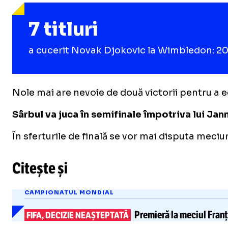
7 titluri
a cucerit Novak Djokovic la Wimbledon: 201
Nole mai are nevoie de două victorii pentru a e
Sârbul va juca în semifinale împotriva lui Jan
În sferturile de finală se vor mai disputa meciu
Citește și
CAMPIONATUL MONDIAL
Premieră
la meciul Fran
FIFA, DECIZIE NEAȘTEPTATĂ