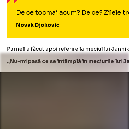
De ce tocmai acum? De ce? Zilele trec
Novak Djokovic
Parnell a făcut apoi referire la meciul lui Janni
„Nu-mi pasă ce se întâmplă în meciurile lui 