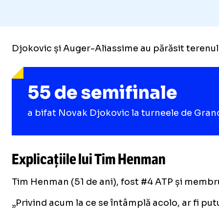
Djokovic și Auger-Aliassime au părăsit terenul 
55 de semifinale
a bifat Novak Djokovic la turneele de Gran
Explicațiile lui Tim Henman
Tim Henman (51 de ani), fost #4 ATP și membru a
„Privind acum la ce se întâmplă acolo, ar fi put