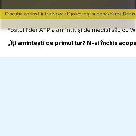
Discuție aprinsă între Novak Djokovic și supervizoarea Denis
Fostul lider ATP a amintit și de meciul său cu Wu 
„Îți amintești de primul tur? N-ai închis acop