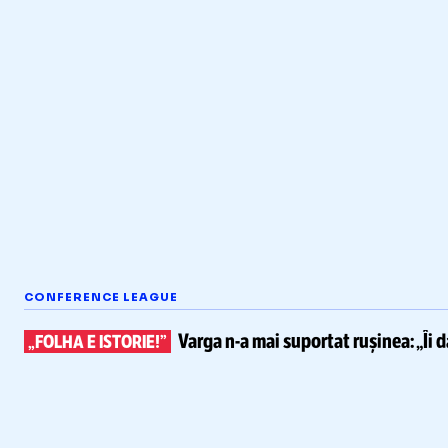
CONFERENCE LEAGUE
Varga
n-a
mai suportat rușinea:
„Îi 
„FOLHA E ISTORIE!”