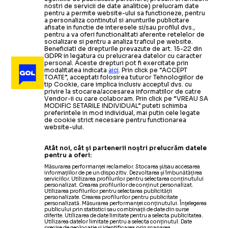
nostri de servicii de date analitice) prelucram date
pentru a permite website-ului sa functioneze, pentru
a personaliza continutul si anunturile publicitare
afisate in functie de interesele si/sau profilul dvs.,
pentru a va oferi functionalitati aferente retelelor de
socializare si pentru a analiza traficul pe website.
Beneficiati de drepturile prevazute de art. 15-22 din
GDPR in legatura cu prelucrarea datelor cu caracter
personal. Aceste drepturi pot fi exercitate prin
modalitatea indicata
aici
. Prin click pe “ACCEPT
TOATE”, acceptati folosirea tuturor Tehnologiilor de
tip Cookie, care implica inclusiv acceptul dvs. cu
privire la stocarea/accesarea informatiilor de catre
Vendor-ii cu care colaboram. Prin click pe “VREAU SA
MODIFIC SETARILE INDIVIDUAL” puteti schimba
preferintele in mod individual, mai putin cele legate
de cookie strict necesare pentru functionarea
website-ului.
Atât noi, cât și partenerii noștri prelucrăm datele
pentru a oferi:
Măsurarea performanței reclamelor. Stocarea și/sau accesarea
informațiilor de pe un dispozitiv. Dezvoltarea și îmbunătățirea
serviciilor. Utilizarea profilurilor pentru selectarea conținutului
personalizat. Crearea profilurilor de conținut personalizat.
Utilizarea profilurilor pentru selectarea publicității
personalizate. Crearea profilurilor pentru publicitate
personalizată. Măsurarea performanței conținutului. Înțelegerea
publicului prin statistici sau combinații de date din surse
diferite. Utilizarea de date limitate pentru a selecta publicitatea.
Utilizarea datelor limitate pentru a selecta conținutul. Date
precise de geolocație și identificarea prin scanarea