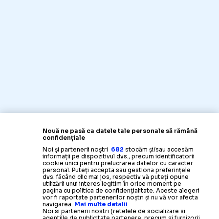
Nouă ne pasă ca datele tale personale să rămână
confidențiale
Noi și partenerii noștri
682
stocăm și/sau accesăm
informații pe dispozitivul dvs., precum identificatorii
cookie unici pentru prelucrarea datelor cu caracter
personal. Puteți accepta sau gestiona preferințele
dvs. făcând clic mai jos, respectiv vă puteți opune
utilizării unui interes legitim în orice moment pe
pagina cu politica de confidențialitate. Aceste alegeri
vor fi raportate partenerilor noștri și nu vă vor afecta
navigarea.
Mai multe detalii
Noi si partenerii nostri (retelele de socializare si
agentiile de publicitate partenere, precum si furnizorii