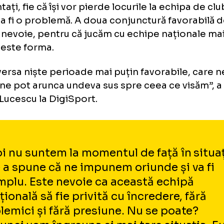
a noastră de selecție este redusă. Ne referi
vărată, chiar dacă a selecționat 32 de jucăto
ională va avea nevoie și de o anumită conjun
mită să se folosească de jucătorii noștri cei 
e să creeze acest nucleu și cu care să meargă
i.
ă din acest nucleu vor dispărea 2-3-4, fie că 
identați, fie că își vor pierde locurile la echi
nci va fi o problemă. A doua conjunctură fav
avea nevoie, pentru că jucăm cu echipe nați
ate, este forma.
 traversa niște perioade mai puțin favorabil
ta și ne pot arunca undeva sus spre ceea ce 
van Lucescu la DigiSport.