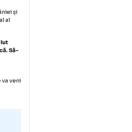
u Georgia:
ât pentru
cul României și
l principal al
aibă absolut
pentru Gică. Să-
orii să-l
pentru ce va veni