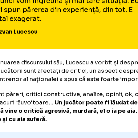
Noi nu suntem la momentul de față î
de a spune că ne impunem oriunde și
simplu. Este nevoie ca această echi
națională să fie privită cu încredere,
polemici și fără presiune. Nu se poa
Atunci vom îngreuna și mai tare situ
îmi spun părerea din experiență, din
total exagerat.
Răzvan Lucescu