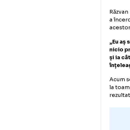
Ră
„M
Gi
Răz
a î
ace
„Eu
nic
și 
înț
Acu