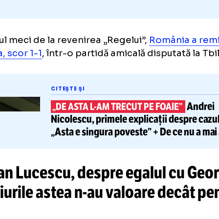
primul meci de la revenirea „Regelui”,
Români
rgia, scor 1-1
, într-o partidă amicală disputat
CITEȘTE ȘI
„DE ASTA
L-AM
TRECUT PE FOAIE
Nicolescu, primele explicații d
„Asta e singura poveste” + De c
la partida cu FCSB