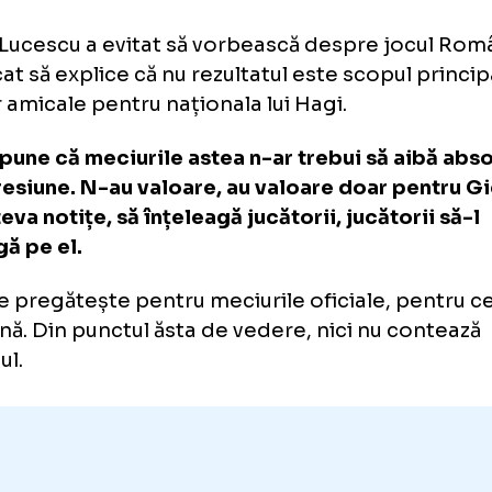
zvan Lucescu, despre egalul c
eciurile astea
n-au
valoare dec
că”
van Lucescu a evitat să vorbească despre jo
ncercat să explice că nu rezultatul este scopu
stor amicale pentru naționala lui Hagi.
 aș spune că meciurile astea n-ar trebui să 
io presiune. N-au valoare, au valoare doar 
ia câteva notițe, să înțeleagă jucătorii, jucăt
eleagă pe el.
m se pregătește pentru meciurile oficiale, 