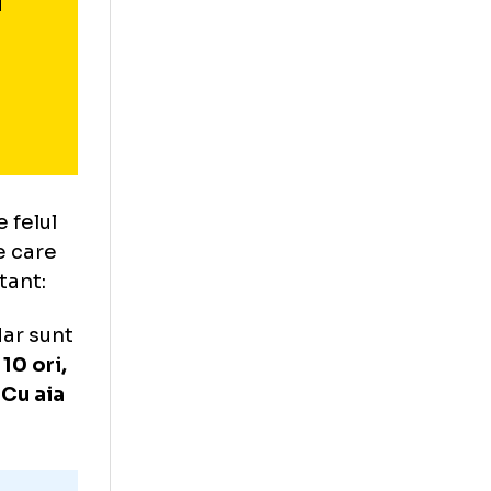
n situația
 va fi
pă
 fără
te?
ația. Eu
 tot. E