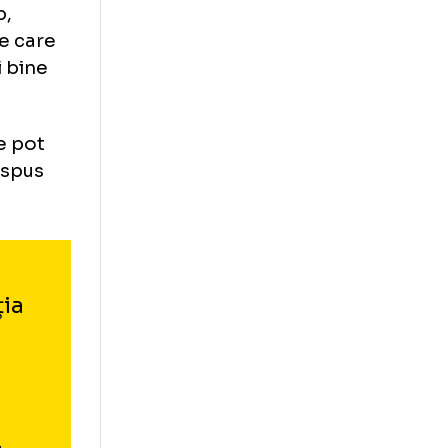
m la o valoare
ri. La echipa
ctură care să-i
mai buni, cu
 la fiecare
vor fi
pa de club,
orabilă de care
onale mai bine
e, care ne pot
visăm”, a spus