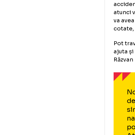
Baz
ade
naț
per
car
mec
Dac
acc
atu
va 
cot
Pot
aju
Răz