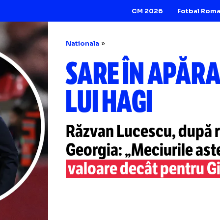
CM 2026
Nationala
SARE ÎN A
LUI HAGI
Răzvan Lucescu, 
Georgia: „Meciur
valoare decât pe