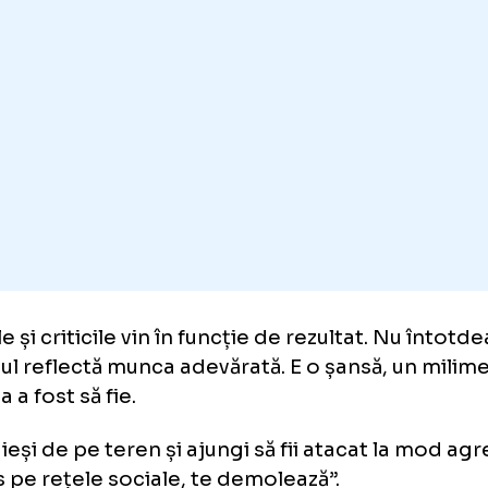
continuarea discursului său, Lucescu a vorbit 
care jucătorii sunt afectați de critici, un as
tul antrenor al naționalei a spus că este foa
i sunt păreri, critici constructive, analize, op
te atacuri răuvoitoare…
Un jucător poate fi l
 dacă vine o critică agresivă, murdară, el o i
iește și cu aia suferă.