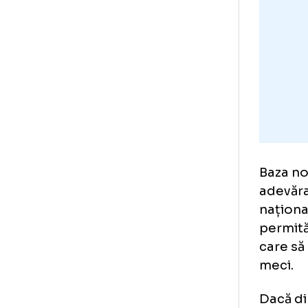
la 
rez