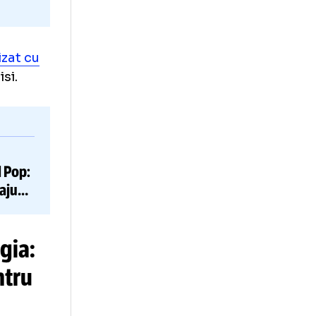
a a remizat cu
ă la Tbilisi.
Andrei
”
espre
cazul Pop:
e nu a mai ajuns