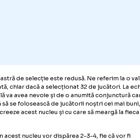
toamnă. Din punctul ăsta de vedere, nici nu 
ultatul.