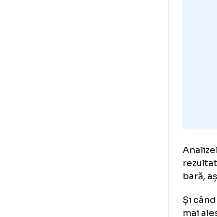
În 
în 
fos
„Ma
niș
dar
tră