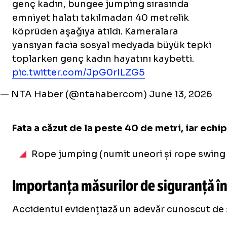
genç kadın, bungee jumping sırasında
emniyet halatı takılmadan 40 metrelik
köprüden aşağıya atıldı. Kameralara
yansıyan facia sosyal medyada büyük tepki
toplarken genç kadın hayatını kaybetti.
pic.twitter.com/JpG0rILZG5
— NTA Haber (@ntahabercom)
June 13, 2026
Fata a căzut de la peste 40 de metri, iar echi
Rope jumping (numit uneori și rope swing 
Importanța măsurilor de siguranță în
Accidentul evidențiază un adevăr cunoscut de s