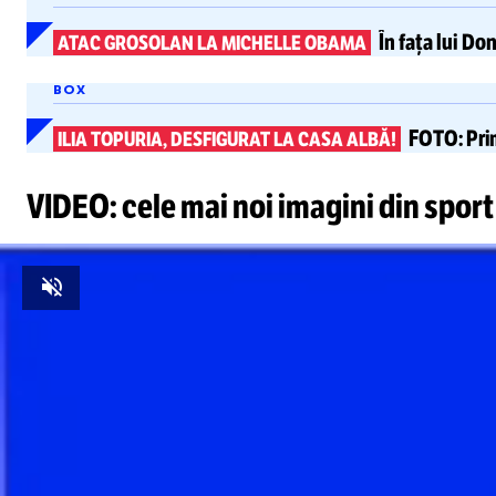
În fața lui Do
ATAC GROSOLAN LA MICHELLE OBAMA
BOX
FOTO:
Pri
ILIA TOPURIA, DESFIGURAT LA CASA ALBĂ!
VIDEO: cele mai noi imagini din sport
Unmute