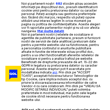
Noi și partenerii noștri
682
stocăm și/sau accesăm
informații pe dispozitivul dvs., precum identificatorii
cookie unici pentru prelucrarea datelor cu caracter
personal. Puteți accepta sau gestiona preferințele
dvs. făcând clic mai jos, respectiv vă puteți opune
utilizării unui interes legitim în orice moment pe
pagina cu politica de confidențialitate. Aceste alegeri
vor fi raportate partenerilor noștri și nu vă vor afecta
navigarea.
Mai multe detalii
Noi si partenerii nostri (retelele de socializare si
agentiile de publicitate partenere, precum si furnizorii
nostri de servicii de date analitice) prelucram date
pentru a permite website-ului sa functioneze, pentru
a personaliza continutul si anunturile publicitare
afisate in functie de interesele si/sau profilul dvs.,
pentru a va oferi functionalitati aferente retelelor de
socializare si pentru a analiza traficul pe website.
Beneficiati de drepturile prevazute de art. 15-22 din
GDPR in legatura cu prelucrarea datelor cu caracter
personal. Aceste drepturi pot fi exercitate prin
modalitatea indicata
aici
. Prin click pe “ACCEPT
TOATE”, acceptati folosirea tuturor Tehnologiilor de
tip Cookie, care implica inclusiv acceptul dvs. cu
privire la stocarea/accesarea informatiilor de catre
Vendor-ii cu care colaboram. Prin click pe “VREAU SA
MODIFIC SETARILE INDIVIDUAL” puteti schimba
preferintele in mod individual, mai putin cele legate
de cookie strict necesare pentru functionarea
website-ului.
Atât noi, cât și partenerii noștri prelucrăm datele