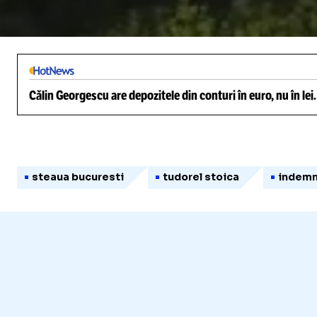
/
Unmute
Călin Georgescu are depozitele din conturi în euro, nu în lei
steaua bucuresti
tudorel stoica
indemn