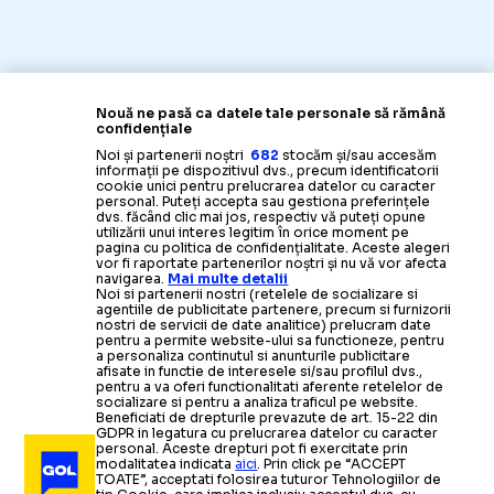
Nouă ne pasă ca datele tale personale să rămână
confidențiale
Noi și partenerii noștri
682
stocăm și/sau accesăm
informații pe dispozitivul dvs., precum identificatorii
cookie unici pentru prelucrarea datelor cu caracter
personal. Puteți accepta sau gestiona preferințele
dvs. făcând clic mai jos, respectiv vă puteți opune
utilizării unui interes legitim în orice moment pe
pagina cu politica de confidențialitate. Aceste alegeri
vor fi raportate partenerilor noștri și nu vă vor afecta
navigarea.
Mai multe detalii
Noi si partenerii nostri (retelele de socializare si
agentiile de publicitate partenere, precum si furnizorii
nostri de servicii de date analitice) prelucram date
pentru a permite website-ului sa functioneze, pentru
a personaliza continutul si anunturile publicitare
afisate in functie de interesele si/sau profilul dvs.,
pentru a va oferi functionalitati aferente retelelor de
socializare si pentru a analiza traficul pe website.
Beneficiati de drepturile prevazute de art. 15-22 din
GDPR in legatura cu prelucrarea datelor cu caracter
personal. Aceste drepturi pot fi exercitate prin
modalitatea indicata
aici
. Prin click pe “ACCEPT
TOATE”, acceptati folosirea tuturor Tehnologiilor de