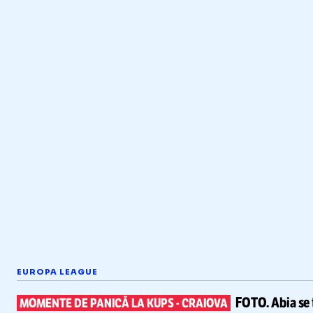
EUROPA LEAGUE
FOTO.
Abia se 
MOMENTE DE PANICĂ LA KUPS
-
CRAIOVA