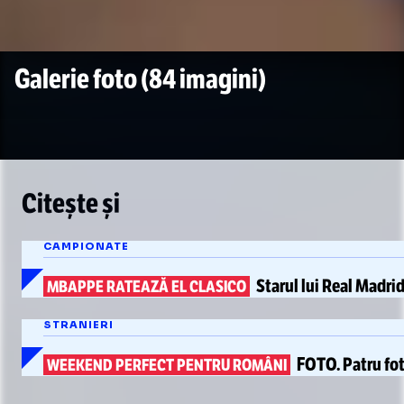
Galerie foto
(84 imagini)
Citește și
CAMPIONATE
Starul lui Real Madri
MBAPPE RATEAZĂ EL CLASICO
STRANIERI
FOTO.
Patru fot
WEEKEND PERFECT PENTRU ROMÂNI