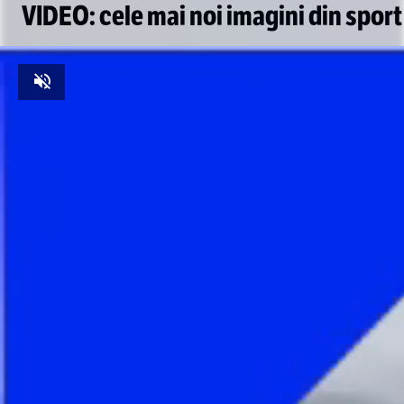
VIDEO: cele mai noi imagini din sport
Unmute