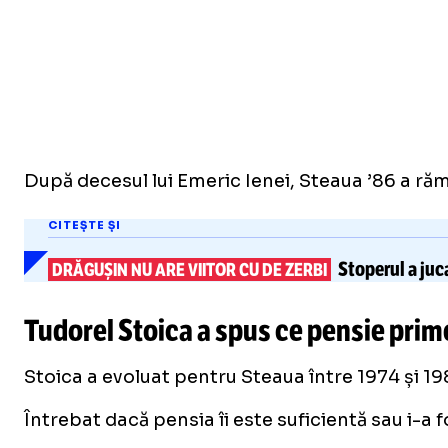
După decesul lui Emeric Ienei, Steaua ’86 a răm
CITEȘTE ȘI
Stoperul a juca
DRĂGUȘIN NU ARE VIITOR CU DE ZERBI
Tudorel Stoica a spus ce pensie prim
Stoica a evoluat pentru Steaua între 1974 și 19
Întrebat dacă pensia îi este suficientă sau i-a 