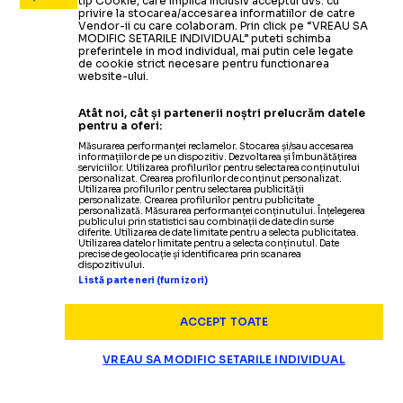
tip Cookie, care implica inclusiv acceptul dvs. cu
privire la stocarea/accesarea informatiilor de catre
Vendor-ii cu care colaboram. Prin click pe “VREAU SA
MODIFIC SETARILE INDIVIDUAL” puteti schimba
preferintele in mod individual, mai putin cele legate
de cookie strict necesare pentru functionarea
website-ului.
Atât noi, cât și partenerii noștri prelucrăm datele
pentru a oferi:
Măsurarea performanței reclamelor. Stocarea și/sau accesarea
informațiilor de pe un dispozitiv. Dezvoltarea și îmbunătățirea
serviciilor. Utilizarea profilurilor pentru selectarea conținutului
personalizat. Crearea profilurilor de conținut personalizat.
Utilizarea profilurilor pentru selectarea publicității
personalizate. Crearea profilurilor pentru publicitate
personalizată. Măsurarea performanței conținutului. Înțelegerea
publicului prin statistici sau combinații de date din surse
diferite. Utilizarea de date limitate pentru a selecta publicitatea.
Utilizarea datelor limitate pentru a selecta conținutul. Date
precise de geolocație și identificarea prin scanarea
dispozitivului.
Listă parteneri (furnizori)
ACCEPT TOATE
VREAU SA MODIFIC SETARILE INDIVIDUAL