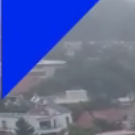
Foto
1
/
84
:
Steaua '86 la Parlament FOTO Iosif Popescu/GOL