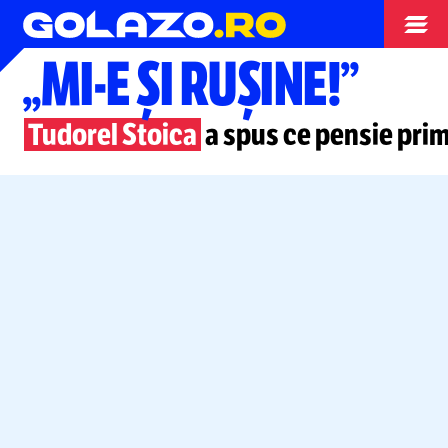
Diverse
„MI-E
ȘI RUȘINE!”
Tudorel Stoica
a spus ce pensie prim