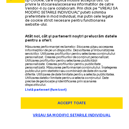
tip Cookie, care implica inclusiv acceptul dvs. cu
privire la stocarea/accesarea informatiilor de catre
Vendor-ii cu care colaboram. Prin click pe “VREAU SA
MODIFIC SETARILE INDIVIDUAL” puteti schimba
preferintele in mod individual, mai putin cele legate
de cookie strict necesare pentru functionarea
website-ului.
Atât noi, cât și partenerii noștri prelucrăm datele
pentru a oferi:
Măsurarea performanței reclamelor. Stocarea și/sau accesarea
informațiilor de pe un dispozitiv. Dezvoltarea și îmbunătățirea
serviciilor. Utilizarea profilurilor pentru selectarea conținutului
personalizat. Crearea profilurilor de conținut personalizat.
Utilizarea profilurilor pentru selectarea publicității
personalizate. Crearea profilurilor pentru publicitate
personalizată. Măsurarea performanței conținutului. Înțelegerea
publicului prin statistici sau combinații de date din surse
diferite. Utilizarea de date limitate pentru a selecta publicitatea.
Utilizarea datelor limitate pentru a selecta conținutul. Date
precise de geolocație și identificarea prin scanarea
dispozitivului.
Listă parteneri (furnizori)
ACCEPT TOATE
VREAU SA MODIFIC SETARILE INDIVIDUAL