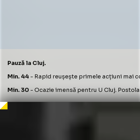
Foto
Foto
Foto
1
1
1
/
/
/
8
8
8
:
:
:
U Cluj - Rapid, meci FOTO Sportpictures (1).jpg
U Cluj - Rapid, meci FOTO Sportpictures (1).jpg
U Cluj - Rapid, meci FOTO Sportpictures (1).jpg
Pauză la Cluj.
Min. 44
- Rapid reușește primele acțiuni mai con
Min. 30
- Ocazie imensă pentru U Cluj. Postolach