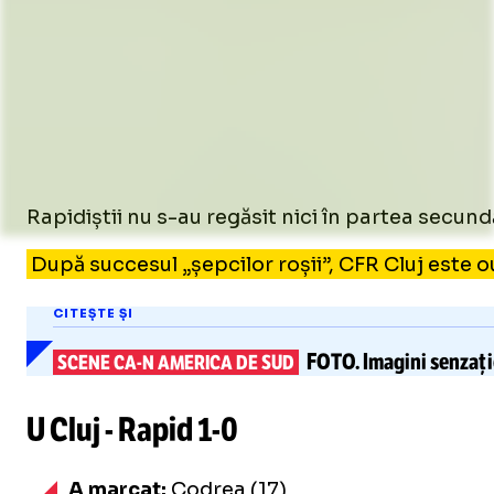
Rapidiștii nu s-au regăsit nici în partea secundă f
După succesul „șepcilor roșii”, CFR Cluj este ou
CITEȘTE ȘI
FOTO.
Imagini senzați
SCENE
CA-N
AMERICA DE SUD
U Cluj - Rapid
1-0
A marcat:
Codrea (17)