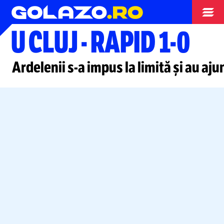
Superliga
U CLUJ
-
RAPID 1-0
Ardelenii
s-a
impus la limită și au aj