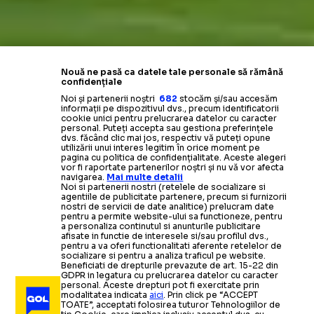
Nouă ne pasă ca datele tale personale să rămână
confidențiale
Noi și partenerii noștri
682
stocăm și/sau accesăm
informații pe dispozitivul dvs., precum identificatorii
cookie unici pentru prelucrarea datelor cu caracter
personal. Puteți accepta sau gestiona preferințele
dvs. făcând clic mai jos, respectiv vă puteți opune
utilizării unui interes legitim în orice moment pe
pagina cu politica de confidențialitate. Aceste alegeri
vor fi raportate partenerilor noștri și nu vă vor afecta
navigarea.
Mai multe detalii
Noi si partenerii nostri (retelele de socializare si
agentiile de publicitate partenere, precum si furnizorii
nostri de servicii de date analitice) prelucram date
pentru a permite website-ului sa functioneze, pentru
a personaliza continutul si anunturile publicitare
afisate in functie de interesele si/sau profilul dvs.,
pentru a va oferi functionalitati aferente retelelor de
socializare si pentru a analiza traficul pe website.
Beneficiati de drepturile prevazute de art. 15-22 din
GDPR in legatura cu prelucrarea datelor cu caracter
personal. Aceste drepturi pot fi exercitate prin
modalitatea indicata
aici
. Prin click pe “ACCEPT
TOATE”, acceptati folosirea tuturor Tehnologiilor de