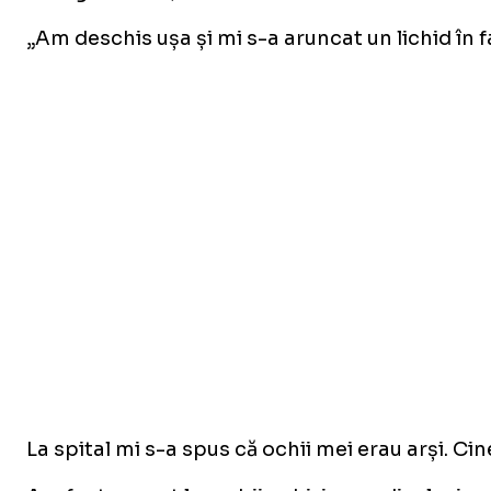
„Am deschis ușa și mi s-a aruncat un lichid în f
La spital mi s-a spus că ochii mei erau arși. Ci