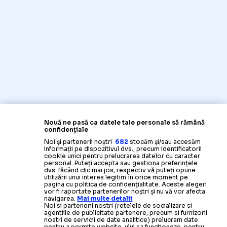
Nouă ne pasă ca datele tale personale să rămână
confidențiale
Noi și partenerii noștri
682
stocăm și/sau accesăm
informații pe dispozitivul dvs., precum identificatorii
cookie unici pentru prelucrarea datelor cu caracter
personal. Puteți accepta sau gestiona preferințele
dvs. făcând clic mai jos, respectiv vă puteți opune
utilizării unui interes legitim în orice moment pe
pagina cu politica de confidențialitate. Aceste alegeri
vor fi raportate partenerilor noștri și nu vă vor afecta
navigarea.
Mai multe detalii
Noi si partenerii nostri (retelele de socializare si
agentiile de publicitate partenere, precum si furnizorii
nostri de servicii de date analitice) prelucram date
pentru a permite website-ului sa functioneze, pentru