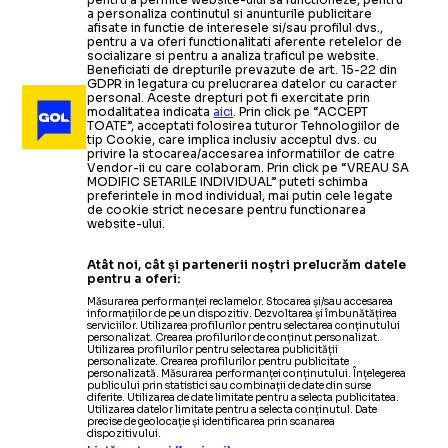
a personaliza continutul si anunturile publicitare
afisate in functie de interesele si/sau profilul dvs.,
pentru a va oferi functionalitati aferente retelelor de
socializare si pentru a analiza traficul pe website.
Beneficiati de drepturile prevazute de art. 15-22 din
GDPR in legatura cu prelucrarea datelor cu caracter
personal. Aceste drepturi pot fi exercitate prin
modalitatea indicata
aici
. Prin click pe “ACCEPT
TOATE”, acceptati folosirea tuturor Tehnologiilor de
tip Cookie, care implica inclusiv acceptul dvs. cu
privire la stocarea/accesarea informatiilor de catre
Vendor-ii cu care colaboram. Prin click pe “VREAU SA
MODIFIC SETARILE INDIVIDUAL” puteti schimba
preferintele in mod individual, mai putin cele legate
de cookie strict necesare pentru functionarea
website-ului.
Atât noi, cât și partenerii noștri prelucrăm datele
pentru a oferi:
Măsurarea performanței reclamelor. Stocarea și/sau accesarea
informațiilor de pe un dispozitiv. Dezvoltarea și îmbunătățirea
serviciilor. Utilizarea profilurilor pentru selectarea conținutului
personalizat. Crearea profilurilor de conținut personalizat.
Utilizarea profilurilor pentru selectarea publicității
personalizate. Crearea profilurilor pentru publicitate
personalizată. Măsurarea performanței conținutului. Înțelegerea
publicului prin statistici sau combinații de date din surse
diferite. Utilizarea de date limitate pentru a selecta publicitatea.
Utilizarea datelor limitate pentru a selecta conținutul. Date
precise de geolocație și identificarea prin scanarea
dispozitivului.