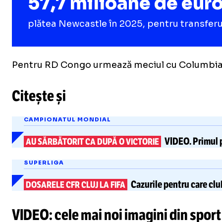
57,7 milioane de eur
plătea Newcastle în 2025, pentru transferu
Pentru RD Congo urmează meciul cu Columbia, 
Citește și
CAMPIONATUL MONDIAL
VIDEO.
Primul 
AU SĂRBĂTORIT CA DUPĂ O VICTORIE
SUPERLIGA
Cazurile pentru care clu
DOSARELE CFR CLUJ LA FIFA
VIDEO: cele mai noi imagini din sport