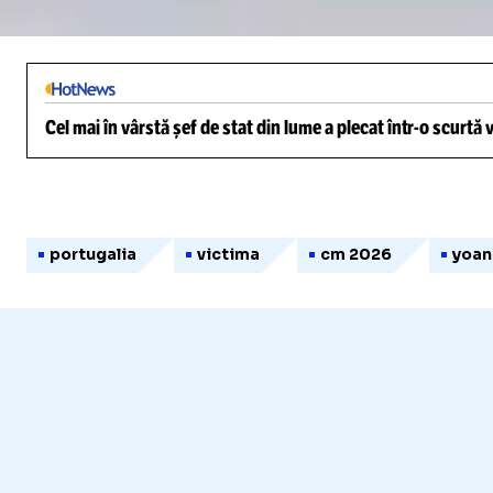
3.56%
/
Unmute
Cel mai în vârstă șef de stat din lume a plecat într-o scurtă
portugalia
victima
cm 2026
yoan