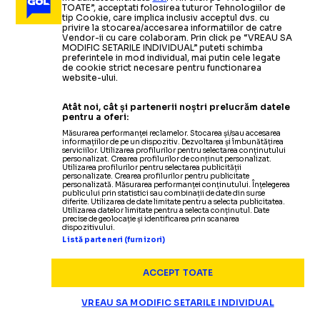
TOATE”, acceptati folosirea tuturor Tehnologiilor de
tip Cookie, care implica inclusiv acceptul dvs. cu
privire la stocarea/accesarea informatiilor de catre
Vendor-ii cu care colaboram. Prin click pe “VREAU SA
MODIFIC SETARILE INDIVIDUAL” puteti schimba
preferintele in mod individual, mai putin cele legate
de cookie strict necesare pentru functionarea
website-ului.
Atât noi, cât și partenerii noștri prelucrăm datele
pentru a oferi:
Măsurarea performanței reclamelor. Stocarea și/sau accesarea
informațiilor de pe un dispozitiv. Dezvoltarea și îmbunătățirea
serviciilor. Utilizarea profilurilor pentru selectarea conținutului
personalizat. Crearea profilurilor de conținut personalizat.
Utilizarea profilurilor pentru selectarea publicității
personalizate. Crearea profilurilor pentru publicitate
personalizată. Măsurarea performanței conținutului. Înțelegerea
publicului prin statistici sau combinații de date din surse
diferite. Utilizarea de date limitate pentru a selecta publicitatea.
Utilizarea datelor limitate pentru a selecta conținutul. Date
precise de geolocație și identificarea prin scanarea
dispozitivului.
Listă parteneri (furnizori)
ACCEPT TOATE
VREAU SA MODIFIC SETARILE INDIVIDUAL