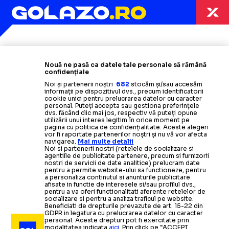
Termeni și condiții
Politica de confidențialitate
Modifică Setările
Nouă ne pasă ca datele tale personale să rămână
Contact
confidențiale
Echipa
Noi și partenerii noștri
682
stocăm și/sau accesăm
informații pe dispozitivul dvs., precum identificatorii
cookie unici pentru prelucrarea datelor cu caracter
personal. Puteți accepta sau gestiona preferințele
dvs. făcând clic mai jos, respectiv vă puteți opune
utilizării unui interes legitim în orice moment pe
pagina cu politica de confidențialitate. Aceste alegeri
vor fi raportate partenerilor noștri și nu vă vor afecta
navigarea.
Mai multe detalii
Noi si partenerii nostri (retelele de socializare si
agentiile de publicitate partenere, precum si furnizorii
nostri de servicii de date analitice) prelucram date
pentru a permite website-ului sa functioneze, pentru
a personaliza continutul si anunturile publicitare
afisate in functie de interesele si/sau profilul dvs.,
pentru a va oferi functionalitati aferente retelelor de
socializare si pentru a analiza traficul pe website.
Beneficiati de drepturile prevazute de art. 15-22 din
GDPR in legatura cu prelucrarea datelor cu caracter
personal. Aceste drepturi pot fi exercitate prin
Foto
2
/
19
:
Aberdeen - FCSB, play-off Europa League. Foto - s
modalitatea indicata
aici
. Prin click pe “ACCEPT