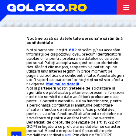
Citește mai mult
Citește mai mult
Citește mai mult
Citește mai mult
Citește mai mult
LIGA CAMPIONILOR
30.07
Nouă ne pasă ca datele tale personale să rămână
confidențiale
Conducerea
COELHO
I-A
ENERVAT PE OLTENI
Noi și partenerii noștri
682
stocăm și/sau accesăm
informații pe dispozitivul dvs., precum identificatorii
LIGA CAMPIONILOR
29.07
Craiovei a răbufnit! Reproșul făcut antrenorului:
„Ne
cookie unici pentru prelucrarea datelor cu caracter
LIGA CAMPIONILOR
29.07
BANCU NU
ȘI-A
credem mai buni decât suntem”
personal. Puteți accepta sau gestiona preferințele
dvs. făcând clic mai jos, respectiv vă puteți opune
SCENE ȘOCANTE ÎN
utilizării unui interes legitim în orice moment pe
pagina cu politica de confidențialitate. Aceste alegeri
ASCUNS
LIGA CAMPIONILOR
30.07
vor fi raportate partenerilor noștri și nu vă vor afecta
navigarea.
Mai multe detalii
BĂNIE!
Noi si partenerii nostri (retelele de socializare si
Discursul lui
„NU E UN DEZASTRU? ATUNCI CE E?”
agentiile de publicitate partenere, precum si furnizorii
DEZAMĂGIREA
nostri de servicii de date analitice) prelucram date
Filipe Coelho
după eliminarea Craiovei din Liga
pentru a permite website-ului sa functioneze, pentru
a personaliza continutul si anunturile publicitare
Mario Felgueiras
s-ar
fi luat la
Campionilor a stârnit un val de critici
afisate in functie de interesele si/sau profilul dvs.,
pentru a va oferi functionalitati aferente retelelor de
Ce a spus căpitanul Craiovei după
bătaie
cu un jucător de la Levski.
socializare si pentru a analiza traficul pe website.
Beneficiati de drepturile prevazute de art. 15-22 din
LIGA CAMPIONILOR
30.07
Ce
eliminarea din Liga Campionilor:
s-a
întâmplat în drumul spre
GDPR in legatura cu prelucrarea datelor cu caracter
personal. Aceste drepturi pot fi exercitate prin
modalitatea indicata
aici
. Prin click pe “ACCEPT