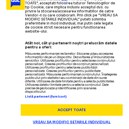
Culisele alianței dintre
PACTUL ULTRA DIN BALCANI
„Te costă foarte mult”
vestiare
TOATE”, acceptati folosirea tuturor Tehnologiilor de
fanii Craiovei și cei ai lui Levski
împotriva UEFA »
tip Cookie, care implica inclusiv acceptul dvs. cu
privire la stocarea/accesarea informatiilor de catre
Cum au ajuns 200 de bulgari pe „Ion Oblemenco”
Citește mai mult
Citește mai mult
Vendor-ii cu care colaboram. Prin click pe “VREAU SA
MODIFIC SETARILE INDIVIDUAL” puteti schimba
preferintele in mod individual, mai putin cele legate
de cookie strict necesare pentru functionarea
website-ului.
LIGA CAMPIONILOR
29.07
Atât noi, cât și partenerii noștri prelucrăm datele
pentru a oferi:
Adrian Rus a explicat
unde
s-a
Măsurarea performanței reclamelor. Stocarea și/sau accesarea
„AM RISCAT TOTUL”
informațiilor de pe un dispozitiv. Dezvoltarea și îmbunătățirea
făcut diferența
în „dubla” cu Levski: „E trist”
serviciilor. Utilizarea profilurilor pentru selectarea conținutului
personalizat. Crearea profilurilor de conținut personalizat.
LIGA CAMPIONILOR
29.07
Utilizarea profilurilor pentru selectarea publicității
personalizate. Crearea profilurilor pentru publicitate
CRAIOVA
ȘI-A
personalizată. Măsurarea performanței conținutului. Înțelegerea
LIGA CAMPIONILOR
29.07
LIGA CAMPIONILOR
29.07
publicului prin statistici sau combinații de date din surse
diferite. Utilizarea de date limitate pentru a selecta publicitatea.
CINE TRANSMITE U
Utilizarea datelor limitate pentru a selecta conținutul. Date
Filipe Coelho
a surprins după
precise de geolocație și identificarea prin scanarea
AFLAT ADVERSARA
„NU E UN DEZASTRU”
LIGA CAMPIONILOR
29.07
dispozitivului.
eliminarea din Liga Campionilor: „Nimeni din
Listă parteneri (furnizori)
AU SFIDAT UEFA
CRAIOVA
-
LEVSKI
România
n-a
ajuns acolo de 14 ani”
Pe cine ar întâlni oltenii
în turul 3
ACCEPT TOATE
LIGA CAMPIONILOR
Metoda folosită de Levski pentru a
din Liga Campionilor, dacă trec de
Unde se vede la TV
meciul decisiv
29.07
VREAU SA MODIFIC SETARILE INDIVIDUAL