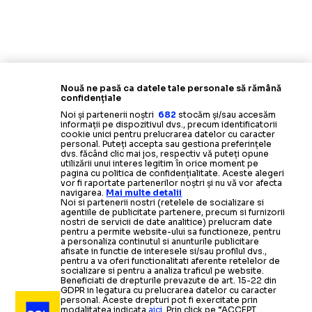
Termeni și condiții
Politica de confidențialitate
Modifică Setările
Nouă ne pasă ca datele tale personale să rămână
Contact
confidențiale
Echipa
Noi și partenerii noștri
682
stocăm și/sau accesăm
informații pe dispozitivul dvs., precum identificatorii
cookie unici pentru prelucrarea datelor cu caracter
personal. Puteți accepta sau gestiona preferințele
dvs. făcând clic mai jos, respectiv vă puteți opune
utilizării unui interes legitim în orice moment pe
pagina cu politica de confidențialitate. Aceste alegeri
vor fi raportate partenerilor noștri și nu vă vor afecta
navigarea.
Mai multe detalii
Noi si partenerii nostri (retelele de socializare si
agentiile de publicitate partenere, precum si furnizorii
nostri de servicii de date analitice) prelucram date
pentru a permite website-ului sa functioneze, pentru
a personaliza continutul si anunturile publicitare
afisate in functie de interesele si/sau profilul dvs.,
pentru a va oferi functionalitati aferente retelelor de
socializare si pentru a analiza traficul pe website.
Beneficiati de drepturile prevazute de art. 15-22 din
GDPR in legatura cu prelucrarea datelor cu caracter
personal. Aceste drepturi pot fi exercitate prin
modalitatea indicata
aici
. Prin click pe “ACCEPT