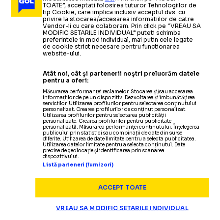
TOATE”, acceptati folosirea tuturor Tehnologiilor de
tip Cookie, care implica inclusiv acceptul dvs. cu
privire la stocarea/accesarea informatiilor de catre
Vendor-ii cu care colaboram. Prin click pe “VREAU SA
MODIFIC SETARILE INDIVIDUAL” puteti schimba
preferintele in mod individual, mai putin cele legate
de cookie strict necesare pentru functionarea
website-ului.
Atât noi, cât și partenerii noștri prelucrăm datele
pentru a oferi:
Măsurarea performanței reclamelor. Stocarea și/sau accesarea
informațiilor de pe un dispozitiv. Dezvoltarea și îmbunătățirea
serviciilor. Utilizarea profilurilor pentru selectarea conținutului
personalizat. Crearea profilurilor de conținut personalizat.
Utilizarea profilurilor pentru selectarea publicității
personalizate. Crearea profilurilor pentru publicitate
personalizată. Măsurarea performanței conținutului. Înțelegerea
publicului prin statistici sau combinații de date din surse
diferite. Utilizarea de date limitate pentru a selecta publicitatea.
Utilizarea datelor limitate pentru a selecta conținutul. Date
precise de geolocație și identificarea prin scanarea
dispozitivului.
Listă parteneri (furnizori)
ACCEPT TOATE
VREAU SA MODIFIC SETARILE INDIVIDUAL