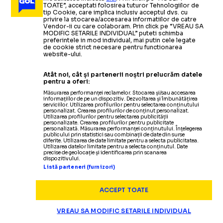
TOATE”, acceptati folosirea tuturor Tehnologiilor de
tip Cookie, care implica inclusiv acceptul dvs. cu
privire la stocarea/accesarea informatiilor de catre
Vendor-ii cu care colaboram. Prin click pe “VREAU SA
MODIFIC SETARILE INDIVIDUAL” puteti schimba
preferintele in mod individual, mai putin cele legate
de cookie strict necesare pentru functionarea
website-ului.
Atât noi, cât și partenerii noștri prelucrăm datele
Foto
1
/
7
:
Cristian Ignat a izbucnit în plâns la finalul meciul
pentru a oferi:
Măsurarea performanței reclamelor. Stocarea și/sau accesarea
informațiilor de pe un dispozitiv. Dezvoltarea și îmbunătățirea
serviciilor. Utilizarea profilurilor pentru selectarea conținutului
personalizat. Crearea profilurilor de conținut personalizat.
Utilizarea profilurilor pentru selectarea publicității
personalizate. Crearea profilurilor pentru publicitate
personalizată. Măsurarea performanței conținutului. Înțelegerea
publicului prin statistici sau combinații de date din surse
diferite. Utilizarea de date limitate pentru a selecta publicitatea.
Utilizarea datelor limitate pentru a selecta conținutul. Date
precise de geolocație și identificarea prin scanarea
dispozitivului.
Listă parteneri (furnizori)
ACCEPT TOATE
VREAU SA MODIFIC SETARILE INDIVIDUAL