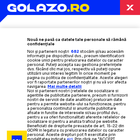
Termeni și condiții
Politica de confidențialitate
Modifică Setările
Nouă ne pasă ca datele tale personale să rămână
Contact
confidențiale
Echipa
Noi și partenerii noștri
682
stocăm și/sau accesăm
informații pe dispozitivul dvs., precum identificatorii
cookie unici pentru prelucrarea datelor cu caracter
personal. Puteți accepta sau gestiona preferințele
dvs. făcând clic mai jos, respectiv vă puteți opune
utilizării unui interes legitim în orice moment pe
pagina cu politica de confidențialitate. Aceste alegeri
vor fi raportate partenerilor noștri și nu vă vor afecta
navigarea.
Mai multe detalii
Noi si partenerii nostri (retelele de socializare si
agentiile de publicitate partenere, precum si furnizorii
nostri de servicii de date analitice) prelucram date
pentru a permite website-ului sa functioneze, pentru
a personaliza continutul si anunturile publicitare
afisate in functie de interesele si/sau profilul dvs.,
pentru a va oferi functionalitati aferente retelelor de
socializare si pentru a analiza traficul pe website.
Beneficiati de drepturile prevazute de art. 15-22 din
GDPR in legatura cu prelucrarea datelor cu caracter
personal. Aceste drepturi pot fi exercitate prin
modalitatea indicata
aici
. Prin click pe “ACCEPT