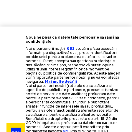
Termeni și condiții
Politica de confidențialitate
Modifică Setările
Nouă ne pasă ca datele tale personale să rămână
Contact
confidențiale
Echipa
Noi și partenerii noștri
682
stocăm și/sau accesăm
informații pe dispozitivul dvs., precum identificatorii
cookie unici pentru prelucrarea datelor cu caracter
personal. Puteți accepta sau gestiona preferințele
dvs. făcând clic mai jos, respectiv vă puteți opune
utilizării unui interes legitim în orice moment pe
pagina cu politica de confidențialitate. Aceste alegeri
vor fi raportate partenerilor noștri și nu vă vor afecta
navigarea.
Mai multe detalii
Noi si partenerii nostri (retelele de socializare si
agentiile de publicitate partenere, precum si furnizorii
nostri de servicii de date analitice) prelucram date
pentru a permite website-ului sa functioneze, pentru
a personaliza continutul si anunturile publicitare
afisate in functie de interesele si/sau profilul dvs.,
pentru a va oferi functionalitati aferente retelelor de
socializare si pentru a analiza traficul pe website.
Beneficiati de drepturile prevazute de art. 15-22 din
GDPR in legatura cu prelucrarea datelor cu caracter
personal. Aceste drepturi pot fi exercitate prin
modalitatea indicata
aici
. Prin click pe “ACCEPT