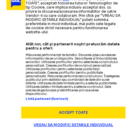
TOATE”, acceptati folosirea tuturor Tehnologiilor de
tip Cookie, care implica inclusiv acceptul dvs. cu
privire la stocarea/accesarea informatiilor de catre
Vendor-ii cu care colaboram. Prin click pe “VREAU SA
MODIFIC SETARILE INDIVIDUAL” puteti schimba
preferintele in mod individual, mai putin cele legate
de cookie strict necesare pentru functionarea
website-ului.
Atât noi, cât și partenerii noștri prelucrăm datele
pentru a oferi:
Măsurarea performanței reclamelor. Stocarea și/sau accesarea
informațiilor de pe un dispozitiv. Dezvoltarea și îmbunătățirea
serviciilor. Utilizarea profilurilor pentru selectarea conținutului
personalizat. Crearea profilurilor de conținut personalizat.
Utilizarea profilurilor pentru selectarea publicității
personalizate. Crearea profilurilor pentru publicitate
personalizată. Măsurarea performanței conținutului. Înțelegerea
publicului prin statistici sau combinații de date din surse
diferite. Utilizarea de date limitate pentru a selecta publicitatea.
Utilizarea datelor limitate pentru a selecta conținutul. Date
precise de geolocație și identificarea prin scanarea
dispozitivului.
Listă parteneri (furnizori)
ACCEPT TOATE
VREAU SA MODIFIC SETARILE INDIVIDUAL