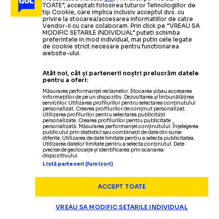
TOATE”, acceptati folosirea tuturor Tehnologiilor de
tip Cookie, care implica inclusiv acceptul dvs. cu
privire la stocarea/accesarea informatiilor de catre
Vendor-ii cu care colaboram. Prin click pe “VREAU SA
MODIFIC SETARILE INDIVIDUAL” puteti schimba
preferintele in mod individual, mai putin cele legate
de cookie strict necesare pentru functionarea
website-ului.
Atât noi, cât și partenerii noștri prelucrăm datele
pentru a oferi:
Măsurarea performanței reclamelor. Stocarea și/sau accesarea
informațiilor de pe un dispozitiv. Dezvoltarea și îmbunătățirea
serviciilor. Utilizarea profilurilor pentru selectarea conținutului
personalizat. Crearea profilurilor de conținut personalizat.
Utilizarea profilurilor pentru selectarea publicității
Termeni și condiții
personalizate. Crearea profilurilor pentru publicitate
personalizată. Măsurarea performanței conținutului. Înțelegerea
Politica de confidențialitate
publicului prin statistici sau combinații de date din surse
diferite. Utilizarea de date limitate pentru a selecta publicitatea.
Modifică Setările
Utilizarea datelor limitate pentru a selecta conținutul. Date
precise de geolocație și identificarea prin scanarea
Contact
dispozitivului.
Echipa
Listă parteneri (furnizori)
ACCEPT TOATE
VREAU SA MODIFIC SETARILE INDIVIDUAL