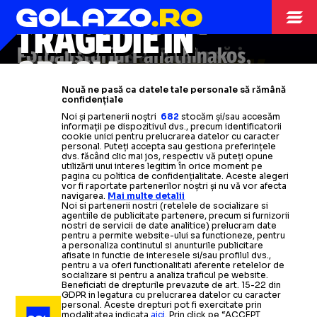
GEST SUPERB
LUI BALDOCK
CAMPIONATE
10.10.2024
TRAGEDIE ÎN
Panathinaikos ar fi gata
Fotbalistul lui Panathinakos,
să-i
GEORGE BALDOCK
GRECIA
plătească familiei toți banii pe
decedat ieri, a fost
eroul unei
Nouă ne pasă ca datele tale personale să rămână
care
familii din Sheffield
Baldock
îi avea de primit în
:
„Ne-a
rugat
confidențiale
Fundașul lui Panathinaikos,
Noi și partenerii noștri
682
stocăm și/sau accesăm
următorii 3 ani
să nu postăm nimic”
informații pe dispozitivul dvs., precum identificatorii
George Baldock
, a fost găsit mort
cookie unici pentru prelucrarea datelor cu caracter
personal. Puteți accepta sau gestiona preferințele
în piscină
Citește mai mult
Citește mai mult
dvs. făcând clic mai jos, respectiv vă puteți opune
utilizării unui interes legitim în orice moment pe
pagina cu politica de confidențialitate. Aceste alegeri
vor fi raportate partenerilor noștri și nu vă vor afecta
Citește mai mult
navigarea.
Mai multe detalii
Noi si partenerii nostri (retelele de socializare si
agentiile de publicitate partenere, precum si furnizorii
nostri de servicii de date analitice) prelucram date
pentru a permite website-ului sa functioneze, pentru
a personaliza continutul si anunturile publicitare
afisate in functie de interesele si/sau profilul dvs.,
pentru a va oferi functionalitati aferente retelelor de
socializare si pentru a analiza traficul pe website.
Beneficiati de drepturile prevazute de art. 15-22 din
GDPR in legatura cu prelucrarea datelor cu caracter
personal. Aceste drepturi pot fi exercitate prin
modalitatea indicata
aici
. Prin click pe “ACCEPT