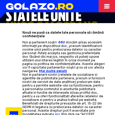
INTERZIS ÎN
STATELE UNITE
HUGO CALDERANO
Motivul pentru care campionul
Nouă ne pasă ca datele tale personale să rămână
mondial
nu va putea participa
la
confidențiale
Noi și partenerii noștri
682
stocăm și/sau accesăm
turneul din Las Vegas
informații pe dispozitivul dvs., precum identificatorii
cookie unici pentru prelucrarea datelor cu caracter
personal. Puteți accepta sau gestiona preferințele
Citește mai mult
dvs. făcând clic mai jos, respectiv vă puteți opune
utilizării unui interes legitim în orice moment pe
pagina cu politica de confidențialitate. Aceste alegeri
vor fi raportate partenerilor noștri și nu vă vor afecta
navigarea.
Mai multe detalii
Noi si partenerii nostri (retelele de socializare si
agentiile de publicitate partenere, precum si furnizorii
nostri de servicii de date analitice) prelucram date
pentru a permite website-ului sa functioneze, pentru
a personaliza continutul si anunturile publicitare
afisate in functie de interesele si/sau profilul dvs.,
pentru a va oferi functionalitati aferente retelelor de
socializare si pentru a analiza traficul pe website.
Beneficiati de drepturile prevazute de art. 15-22 din
GDPR in legatura cu prelucrarea datelor cu caracter
personal. Aceste drepturi pot fi exercitate prin
modalitatea indicata
aici
. Prin click pe “ACCEPT