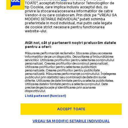
TOATE”, acceptati folosirea tuturor Tehnologiilor de
tip Cookie, care implica inclusiv acceptul dvs. cu
privire la stocarea/accesarea informatiilor de catre
Vendor-ii cu care colaboram. Prin click pe “VREAU SA
MODIFIC SETARILE INDIVIDUAL” puteti schimba
preferintele in mod individual, mai putin cele legate
de cookie strict necesare pentru functionarea
website-ului.
Atât noi, cât și partenerii noștri prelucrăm datele
pentru a oferi:
Măsurarea performanței reclamelor. Stocarea și/sau accesarea
informațiilor de pe un dispozitiv. Dezvoltarea și îmbunătățirea
serviciilor. Utilizarea profilurilor pentru selectarea conținutului
personalizat. Crearea profilurilor de conținut personalizat.
Utilizarea profilurilor pentru selectarea publicității
Termeni și condiții
personalizate. Crearea profilurilor pentru publicitate
personalizată. Măsurarea performanței conținutului. Înțelegerea
Politica de confidențialitate
publicului prin statistici sau combinații de date din surse
diferite. Utilizarea de date limitate pentru a selecta publicitatea.
Modifică Setările
Utilizarea datelor limitate pentru a selecta conținutul. Date
precise de geolocație și identificarea prin scanarea
Contact
dispozitivului.
Echipa
Listă parteneri (furnizori)
ACCEPT TOATE
VREAU SA MODIFIC SETARILE INDIVIDUAL