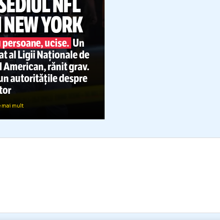
ATAC ARMAT
LA SEDIUL NFL
DIN NEW YORK
Patru persoane, ucise.
Un
ngajat al Ligii Naționale de
otbal American, rănit grav.
e spun autoritățile despre
atacator
Citește mai mult