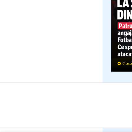
a
F
C