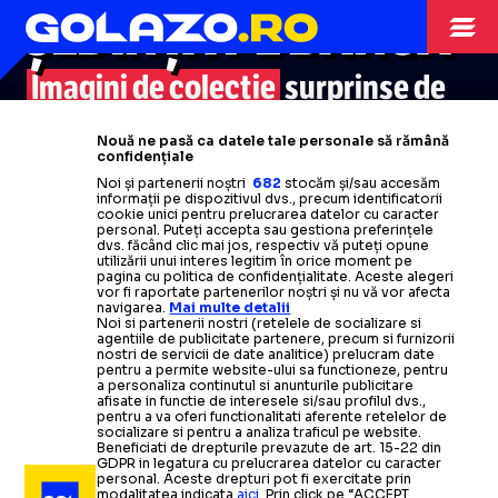
ȘEDINȚĂ PE BANCĂ
Imagini de colecție
surprinse de
PETRE
fotoreporterul GOLAZO.ro: cum
Nouă ne pasă ca datele tale personale să rămână
pregăteau antrenorii lui Dinamo
confidențiale
Noi și partenerii noștri
682
stocăm și/sau accesăm
repriza a doua cu Botoșani
informații pe dispozitivul dvs., precum identificatorii
cookie unici pentru prelucrarea datelor cu caracter
personal. Puteți accepta sau gestiona preferințele
Citește mai mult
dvs. făcând clic mai jos, respectiv vă puteți opune
utilizării unui interes legitim în orice moment pe
pagina cu politica de confidențialitate. Aceste alegeri
vor fi raportate partenerilor noștri și nu vă vor afecta
navigarea.
Mai multe detalii
Noi si partenerii nostri (retelele de socializare si
agentiile de publicitate partenere, precum si furnizorii
nostri de servicii de date analitice) prelucram date
pentru a permite website-ului sa functioneze, pentru
a personaliza continutul si anunturile publicitare
afisate in functie de interesele si/sau profilul dvs.,
pentru a va oferi functionalitati aferente retelelor de
socializare si pentru a analiza traficul pe website.
Beneficiati de drepturile prevazute de art. 15-22 din
GDPR in legatura cu prelucrarea datelor cu caracter
personal. Aceste drepturi pot fi exercitate prin
modalitatea indicata
aici
. Prin click pe “ACCEPT