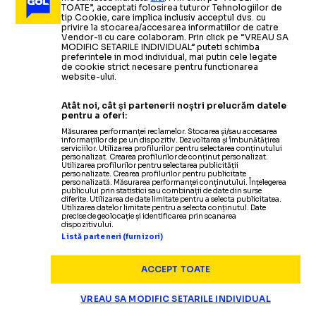
TOATE”, acceptati folosirea tuturor Tehnologiilor de
tip Cookie, care implica inclusiv acceptul dvs. cu
privire la stocarea/accesarea informatiilor de catre
Vendor-ii cu care colaboram. Prin click pe “VREAU SA
MODIFIC SETARILE INDIVIDUAL” puteti schimba
preferintele in mod individual, mai putin cele legate
de cookie strict necesare pentru functionarea
website-ului.
Atât noi, cât și partenerii noștri prelucrăm datele
pentru a oferi:
Măsurarea performanței reclamelor. Stocarea și/sau accesarea
informațiilor de pe un dispozitiv. Dezvoltarea și îmbunătățirea
serviciilor. Utilizarea profilurilor pentru selectarea conținutului
personalizat. Crearea profilurilor de conținut personalizat.
Utilizarea profilurilor pentru selectarea publicității
Termeni și condiții
personalizate. Crearea profilurilor pentru publicitate
personalizată. Măsurarea performanței conținutului. Înțelegerea
Politica de confidențialitate
publicului prin statistici sau combinații de date din surse
diferite. Utilizarea de date limitate pentru a selecta publicitatea.
Modifică Setările
Utilizarea datelor limitate pentru a selecta conținutul. Date
precise de geolocație și identificarea prin scanarea
Contact
dispozitivului.
Echipa
Listă parteneri (furnizori)
ACCEPT TOATE
VREAU SA MODIFIC SETARILE INDIVIDUAL