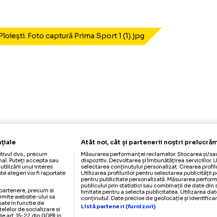
olul Ploiești. Foto captură Prima Sport 1 (1).jpg
nfidențiale
Atât noi, cât și partenerii noș
dispozitivul dvs., precum
Măsurarea performanței reclamelor. 
er personal. Puteți accepta sau
dispozitiv. Dezvoltarea și îmbunătățire
 opune utilizării unui interes
selectarea conținutului personalizat.
e. Aceste alegeri vor fi raportate
Utilizarea profilurilor pentru selectar