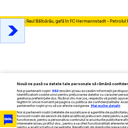
Foto
1
/
18
:
Raul Bălbărău, gafă în FC Hermannstadt - Petr
Nouă ne pasă ca datele tale personale să rămână co
Noi și partenerii noștri
682
stocăm și/sau accesăm informații pe 
identificatorii cookie unici pentru prelucrarea datelor cu caract
gestiona preferințele dvs. făcând clic mai jos, respectiv vă puteți
legitim în orice moment pe pagina cu politica de confidențialitat