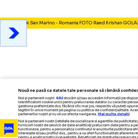
Foto
1
/
60
:
San Marino - Romania FOTO Raed Krishan 
Nouă ne pasă ca datele tale personale să rămână co
Noi și partenerii noștri
682
stocăm și/sau accesăm informații pe 
identificatorii cookie unici pentru prelucrarea datelor cu caract
gestiona preferințele dvs. făcând clic mai jos, respectiv vă puteți
legitim în orice moment pe pagina cu politica de confidențialitat