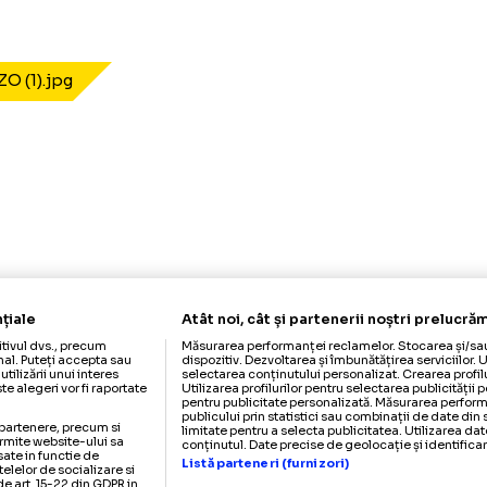
GOLAZO (1).jpg
nfidențiale
Atât noi, cât și partenerii noș
dispozitivul dvs., precum
Măsurarea performanței reclamelor. 
er personal. Puteți accepta sau
dispozitiv. Dezvoltarea și îmbunătățire
 opune utilizării unui interes
selectarea conținutului personalizat.
e. Aceste alegeri vor fi raportate
Utilizarea profilurilor pentru selectar