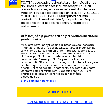
TOATE”, acceptati folosirea tuturor Tehnologiilor de
tip Cookie, care implica inclusiv acceptul dvs. cu
privire la stocarea/accesarea informatiilor de catre
Vendor-ii cu care colaboram. Prin click pe “VREAU SA
MODIFIC SETARILE INDIVIDUAL” puteti schimba
preferintele in mod individual, mai putin cele legate
de cookie strict necesare pentru functionarea
website-ului.
Atât noi, cât și partenerii noștri prelucrăm datele
Foto
1
/
7
:
Sivis s-a accidentat FOTO GOLAZO.ro/Iosif Popesc
pentru a oferi:
Măsurarea performanței reclamelor. Stocarea și/sau accesarea
informațiilor de pe un dispozitiv. Dezvoltarea și îmbunătățirea
serviciilor. Utilizarea profilurilor pentru selectarea conținutului
personalizat. Crearea profilurilor de conținut personalizat.
Utilizarea profilurilor pentru selectarea publicității
personalizate. Crearea profilurilor pentru publicitate
personalizată. Măsurarea performanței conținutului. Înțelegerea
publicului prin statistici sau combinații de date din surse
diferite. Utilizarea de date limitate pentru a selecta publicitatea.
Utilizarea datelor limitate pentru a selecta conținutul. Date
precise de geolocație și identificarea prin scanarea
dispozitivului.
Listă parteneri (furnizori)
ACCEPT TOATE
VREAU SA MODIFIC SETARILE INDIVIDUAL