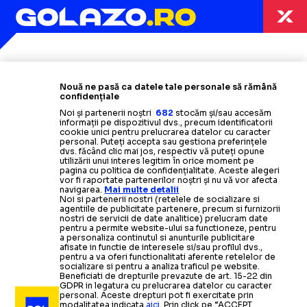
Termeni și condiții
Politica de confidențialitate
Modifică Setările
Nouă ne pasă ca datele tale personale să rămână
Contact
confidențiale
Echipa
Noi și partenerii noștri
682
stocăm și/sau accesăm
informații pe dispozitivul dvs., precum identificatorii
cookie unici pentru prelucrarea datelor cu caracter
personal. Puteți accepta sau gestiona preferințele
dvs. făcând clic mai jos, respectiv vă puteți opune
utilizării unui interes legitim în orice moment pe
pagina cu politica de confidențialitate. Aceste alegeri
vor fi raportate partenerilor noștri și nu vă vor afecta
navigarea.
Mai multe detalii
Noi si partenerii nostri (retelele de socializare si
agentiile de publicitate partenere, precum si furnizorii
nostri de servicii de date analitice) prelucram date
pentru a permite website-ului sa functioneze, pentru
a personaliza continutul si anunturile publicitare
afisate in functie de interesele si/sau profilul dvs.,
pentru a va oferi functionalitati aferente retelelor de
socializare si pentru a analiza traficul pe website.
Beneficiati de drepturile prevazute de art. 15-22 din
GDPR in legatura cu prelucrarea datelor cu caracter
personal. Aceste drepturi pot fi exercitate prin
modalitatea indicata
aici
. Prin click pe “ACCEPT