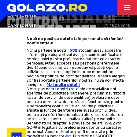
CÂȚI BANI A LUAT
COLONELULE
RĂZGÂNDIT
STRANIERI
03.07.2025
NIȚĂ, PE LISTA LUI
CONTRA
CONTRA”
CAMPIONATE
29.06.2025
FOTO.
Antrenorul voia să ceară
„SUNT FOARTE
AL-KHOLOOD
CONTRA
CAMPIONATE
28.06.2025
Fostul selecționer
despăgubiri
de la
Al-Kholood,
s-a
ales cu
o
dar
CONTRA, SALARIU
Tehnicianul român a semnat
Nouă ne pasă ca datele tale personale să rămână
INTERESAȚI”
s-a
sumă uriașă
ales cu altceva: „A dat dovadă
după despărțirea de
confidențiale
Internaționalul român dorit și de
pentru a treia oară cu un club din
FABULOS
Noi și partenerii noștri
682
stocăm și/sau accesăm
Al-Kholood
de înțelegere”
informații pe dispozitivul dvs., precum identificatorii
Dinamo
Arabia Saudită
și-ar
putea continua
» Salariu de peste
cookie unici pentru prelucrarea datelor cu caracter
Cosmin Contra confirmă că e la un
personal. Puteți accepta sau gestiona preferințele
cariera în
două milioane de euro
Arabia Saudită
Citește mai mult
Citește mai mult
dvs. făcând clic mai jos, respectiv vă puteți opune
pas de a prelua echipa care
Fostul selecționer
și-a
găsit
îi va
utilizării unui interes legitim în orice moment pe
pagina cu politica de confidențialitate. Aceste alegeri
vor fi raportate partenerilor noștri și nu vă vor afecta
Citește mai mult
Citește mai mult
oferi o avere
echipă
» Suma pe care o va încasa
» Cum decurg
navigarea.
Mai multe detalii
Noi si partenerii nostri (retelele de socializare si
negocierile
anual
agentiile de publicitate partenere, precum si furnizorii
nostri de servicii de date analitice) prelucram date
pentru a permite website-ului sa functioneze, pentru
a personaliza continutul si anunturile publicitare
Citește mai mult
Citește mai mult
afisate in functie de interesele si/sau profilul dvs.,
pentru a va oferi functionalitati aferente retelelor de
socializare si pentru a analiza traficul pe website.
Beneficiati de drepturile prevazute de art. 15-22 din
GDPR in legatura cu prelucrarea datelor cu caracter
personal. Aceste drepturi pot fi exercitate prin
modalitatea indicata
aici
. Prin click pe “ACCEPT