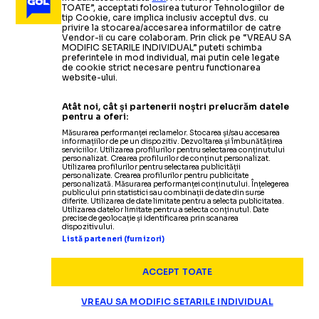
TOATE”, acceptati folosirea tuturor Tehnologiilor de
tip Cookie, care implica inclusiv acceptul dvs. cu
privire la stocarea/accesarea informatiilor de catre
Vendor-ii cu care colaboram. Prin click pe “VREAU SA
MODIFIC SETARILE INDIVIDUAL” puteti schimba
preferintele in mod individual, mai putin cele legate
de cookie strict necesare pentru functionarea
website-ului.
Atât noi, cât și partenerii noștri prelucrăm datele
pentru a oferi:
Măsurarea performanței reclamelor. Stocarea și/sau accesarea
informațiilor de pe un dispozitiv. Dezvoltarea și îmbunătățirea
serviciilor. Utilizarea profilurilor pentru selectarea conținutului
personalizat. Crearea profilurilor de conținut personalizat.
Utilizarea profilurilor pentru selectarea publicității
Termeni și condiții
personalizate. Crearea profilurilor pentru publicitate
personalizată. Măsurarea performanței conținutului. Înțelegerea
Politica de confidențialitate
publicului prin statistici sau combinații de date din surse
diferite. Utilizarea de date limitate pentru a selecta publicitatea.
Modifică Setările
Utilizarea datelor limitate pentru a selecta conținutul. Date
precise de geolocație și identificarea prin scanarea
Contact
dispozitivului.
Echipa
Listă parteneri (furnizori)
ACCEPT TOATE
VREAU SA MODIFIC SETARILE INDIVIDUAL