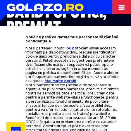
DAVID POPOVICI,
PREMIAT
BALCANI
Nouă ne pasă ca datele tale personale să rămână
A depășit nume uriașe
ca Nikola
confidențiale
Noi și partenerii noștri
682
stocăm și/sau accesăm
Jokic și Giannis Antetokounmpo
informații pe dispozitivul dvs., precum identificatorii
cookie unici pentru prelucrarea datelor cu caracter
personal. Puteți accepta sau gestiona preferințele
Citește mai mult
dvs. făcând clic mai jos, respectiv vă puteți opune
utilizării unui interes legitim în orice moment pe
pagina cu politica de confidențialitate. Aceste alegeri
vor fi raportate partenerilor noștri și nu vă vor afecta
navigarea.
Mai multe detalii
Noi si partenerii nostri (retelele de socializare si
agentiile de publicitate partenere, precum si furnizorii
nostri de servicii de date analitice) prelucram date
pentru a permite website-ului sa functioneze, pentru
a personaliza continutul si anunturile publicitare
afisate in functie de interesele si/sau profilul dvs.,
pentru a va oferi functionalitati aferente retelelor de
socializare si pentru a analiza traficul pe website.
Beneficiati de drepturile prevazute de art. 15-22 din
GDPR in legatura cu prelucrarea datelor cu caracter
personal. Aceste drepturi pot fi exercitate prin
modalitatea indicata
aici
. Prin click pe “ACCEPT