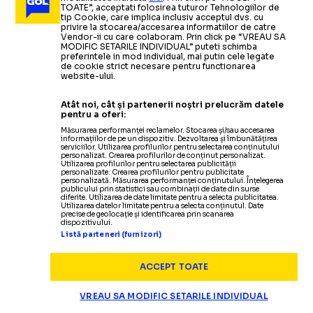
TOATE”, acceptati folosirea tuturor Tehnologiilor de
tip Cookie, care implica inclusiv acceptul dvs. cu
privire la stocarea/accesarea informatiilor de catre
Vendor-ii cu care colaboram. Prin click pe “VREAU SA
MODIFIC SETARILE INDIVIDUAL” puteti schimba
preferintele in mod individual, mai putin cele legate
de cookie strict necesare pentru functionarea
website-ului.
Atât noi, cât și partenerii noștri prelucrăm datele
pentru a oferi:
Măsurarea performanței reclamelor. Stocarea și/sau accesarea
informațiilor de pe un dispozitiv. Dezvoltarea și îmbunătățirea
serviciilor. Utilizarea profilurilor pentru selectarea conținutului
personalizat. Crearea profilurilor de conținut personalizat.
Utilizarea profilurilor pentru selectarea publicității
Termeni și condiții
personalizate. Crearea profilurilor pentru publicitate
personalizată. Măsurarea performanței conținutului. Înțelegerea
Politica de confidențialitate
publicului prin statistici sau combinații de date din surse
diferite. Utilizarea de date limitate pentru a selecta publicitatea.
Modifică Setările
Utilizarea datelor limitate pentru a selecta conținutul. Date
precise de geolocație și identificarea prin scanarea
Contact
dispozitivului.
Echipa
Listă parteneri (furnizori)
ACCEPT TOATE
VREAU SA MODIFIC SETARILE INDIVIDUAL