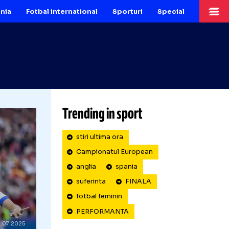
Fotbal Romania
Fotbal international
Sporturi
Sp
Trending in sport
„Îmi cădea părul. Credeam că fac infar
stiri ultima ora
Campionatul European
anglia
spania
suferinta
FINALA
fotbal feminin