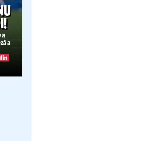
PERFORMANTA
30.07.2025
IEȚII NU
DEPĂȘI!
oarea care a
dul de viteză a
o.
Peste
gue masculin
Ea contra tuturor A depășit obstacolele c