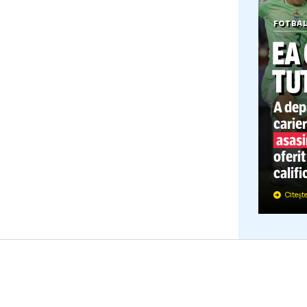
F
A
c
o
c