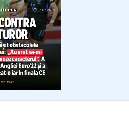
OTBAL FEMININ
25.07.2025
EA CONTRA
TUTUROR
 depășit obstacolele
arierei:
„Au vrut
să-mi
asasineze caracterul”.
A
ferit Angliei Euro‘22 și a
alificat-o
iar în finala CE
Citește mai mult