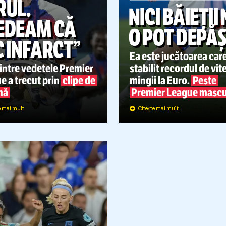
„ÎMI CĂDEA
FOTBAL FEMININ
PĂRUL.
NICI BĂ
CREDEAM CĂ
O POT 
FAC INFARCT”
Ea este jucăt
na dintre vedetele Premier
stabilit recor
eague a trecut prin
clipe de
mingii la Eur
spaimă
Premier Lea
Citește mai mult
Citește mai mult