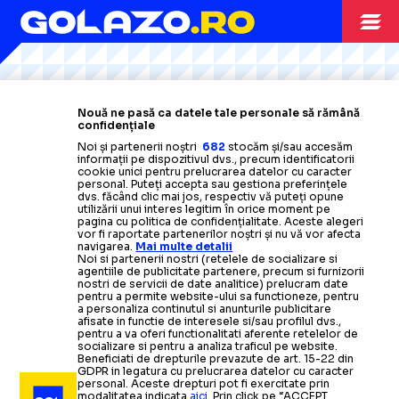
Citește mai mult
Citește mai mult
Citește mai mult
Citește mai mult
Citește mai mult
ARHIVA FOTBAL
21.04.2022
Nouă ne pasă ca datele tale personale să rămână
confidențiale
VIDEO Giuliano Simeone, fiul antrenorului Diego, a
Noi și partenerii noștri
682
stocăm și/sau accesăm
informații pe dispozitivul dvs., precum identificatorii
debutat la Atletico Madrid
cookie unici pentru prelucrarea datelor cu caracter
personal. Puteți accepta sau gestiona preferințele
dvs. făcând clic mai jos, respectiv vă puteți opune
utilizării unui interes legitim în orice moment pe
ARHIVA FOTBAL
14.04.2022
pagina cu politica de confidențialitate. Aceste alegeri
vor fi raportate partenerilor noștri și nu vă vor afecta
navigarea.
Mai multe detalii
Diego Simeone îl atacă pe Pep Guardiola
-
Ce
l-a
ARHIVA FOTBAL
ARHIVA FOTBAL
31.10.2021
04.11.2021
Noi si partenerii nostri (retelele de socializare si
nemulțumit pe tehnicianul lui Atletico Madrid
agentiile de publicitate partenere, precum si furnizorii
Atletico Madrid, în pierdere de
VIDEO Atletico Madrid, victorie la
nostri de servicii de date analitice) prelucram date
pentru a permite website-ului sa functioneze, pentru
viteză
scor de neprezentare cu Betis
-
Cum explică Diego
a personaliza continutul si anunturile publicitare
ARHIVA FOTBAL
22.03.2022
afisate in functie de interesele si/sau profilul dvs.,
pentru a va oferi functionalitati aferente retelelor de
Simeone înfrângerea cu Liverpool
Sevilla
socializare si pentru a analiza traficul pe website.
Diego Simeone, lider detașat în clasamentul celor
Beneficiati de drepturile prevazute de art. 15-22 din
GDPR in legatura cu prelucrarea datelor cu caracter
mai bine plătiți antrenori din fotbalul european
Citește mai mult
Citește mai mult
personal. Aceste drepturi pot fi exercitate prin
modalitatea indicata
aici
. Prin click pe “ACCEPT