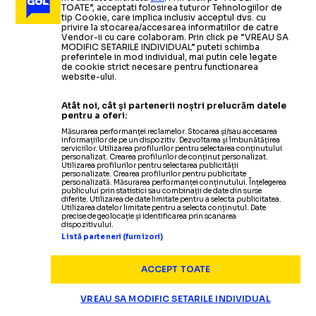
TOATE”, acceptati folosirea tuturor Tehnologiilor de
tip Cookie, care implica inclusiv acceptul dvs. cu
privire la stocarea/accesarea informatiilor de catre
Vendor-ii cu care colaboram. Prin click pe “VREAU SA
MODIFIC SETARILE INDIVIDUAL” puteti schimba
ARHIVA FOTBAL
29.10.2021
preferintele in mod individual, mai putin cele legate
de cookie strict necesare pentru functionarea
website-ului.
VIDEO Atletico Madrid, doar remiză pe terenul lui
Levante / Real Sociedad, liderul surprinzător din La
Atât noi, cât și partenerii noștri prelucrăm datele
Liga
pentru a oferi:
Măsurarea performanței reclamelor. Stocarea și/sau accesarea
informațiilor de pe un dispozitiv. Dezvoltarea și îmbunătățirea
serviciilor. Utilizarea profilurilor pentru selectarea conținutului
ARHIVA FOTBAL
13.10.2021
personalizat. Crearea profilurilor de conținut personalizat.
ARHIVA FOTBAL
ARHIVA FOTBAL
24.02.2020
18.03.2021
Utilizarea profilurilor pentru selectarea publicității
personalizate. Crearea profilurilor pentru publicitate
​VIDEO Chelsea redevine o forță
VIDEO Atletico Madrid
-
Villarreal
Cum a încercat Diego Simeone
să-l
transfere pe
ARHIVA FOTBAL
23.05.2021
personalizată. Măsurarea performanței conținutului. Înțelegerea
publicului prin statistici sau combinații de date din surse
Lionel Messi la Atletico Madrid
diferite. Utilizarea de date limitate pentru a selecta publicitatea.
Ce a spus Diego Simeone după ce
sub comanda lui Thomas Tuchel
3-1
/ Trupa lui Simeone a urcat pe
-
Utilizarea datelor limitate pentru a selecta conținutul. Date
precise de geolocație și identificarea prin scanarea
dispozitivului.
a câștigat al doilea titlu cu
Recordul doborât de german
locul trei, după ce a revenit de la
Listă parteneri (furnizori)
ARHIVA FOTBAL
12.09.2021
Atletico Madrid
împotriva dezamăgitoarei Atletico
0-1
La Liga: Atletico Madrid, victorie obținută în
ACCEPT TOATE
minutul 90+9
(2-1
vs Espanyol)
Citește mai mult
Citește mai mult
Citește mai mult
VREAU SA MODIFIC SETARILE INDIVIDUAL