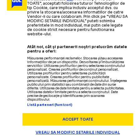
TOATE”, acceptati folosirea tuturor Tehnologiilor de
tip Cookie, care implica inclusiv acceptul dvs. cu
privire la stocarea/accesarea informatiilor de catre
Vendor-ii cu care colaboram. Prin click pe “VREAU SA
MODIFIC SETARILE INDIVIDUAL” puteti schimba
preferintele in mod individual, mai putin cele legate
de cookie strict necesare pentru functionarea
website-ului.
Atât noi, cât și partenerii noștri prelucrăm datele
pentru a oferi:
Măsurarea performanței reclamelor. Stocarea și/sau accesarea
informațiilor de pe un dispozitiv. Dezvoltarea și îmbunătățirea
serviciilor. Utilizarea profilurilor pentru selectarea conținutului
personalizat. Crearea profilurilor de conținut personalizat.
Utilizarea profilurilor pentru selectarea publicității
Termeni și condiții
personalizate. Crearea profilurilor pentru publicitate
personalizată. Măsurarea performanței conținutului. Înțelegerea
Politica de confidențialitate
publicului prin statistici sau combinații de date din surse
diferite. Utilizarea de date limitate pentru a selecta publicitatea.
Modifică Setările
Utilizarea datelor limitate pentru a selecta conținutul. Date
precise de geolocație și identificarea prin scanarea
Contact
dispozitivului.
Echipa
Listă parteneri (furnizori)
ACCEPT TOATE
VREAU SA MODIFIC SETARILE INDIVIDUAL