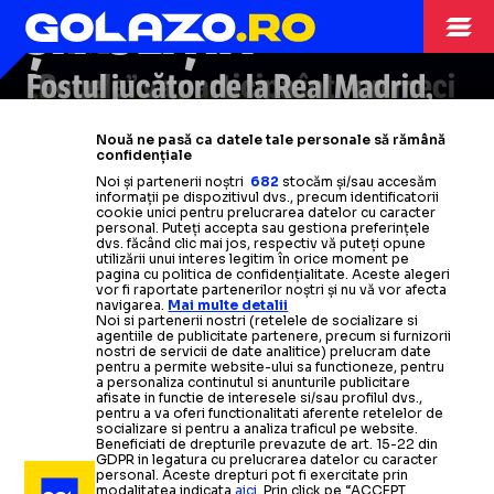
TEREN
ȘI POLIȚIA
„Regele” va participa
Fostul jucător de la Real Madrid,
într-un
meci
FABIO COENTRAO
caritabil, alături de alți jucători
comerț ilegal cu crustacee.
ARHIVA FOTBAL
05.07.2011
Nouă ne pasă ca datele tale personale să rămână
uriași ca
Scandal cu presa: „Nu mai filmați
Figo, Cafu sau
confidențiale
Real Madrid continua sa se
Noi și partenerii noștri
682
stocăm și/sau accesăm
la mine acasă”
Ronaldinho!
Toate detaliile
informații pe dispozitivul dvs., precum identificatorii
intareasca, Fabio Coentrao
-
cookie unici pentru prelucrarea datelor cu caracter
personal. Puteți accepta sau gestiona preferințele
ultimul transfer
Citește mai mult
Citește mai mult
dvs. făcând clic mai jos, respectiv vă puteți opune
utilizării unui interes legitim în orice moment pe
pagina cu politica de confidențialitate. Aceste alegeri
vor fi raportate partenerilor noștri și nu vă vor afecta
Citește mai mult
navigarea.
Mai multe detalii
Noi si partenerii nostri (retelele de socializare si
agentiile de publicitate partenere, precum si furnizorii
nostri de servicii de date analitice) prelucram date
pentru a permite website-ului sa functioneze, pentru
a personaliza continutul si anunturile publicitare
afisate in functie de interesele si/sau profilul dvs.,
pentru a va oferi functionalitati aferente retelelor de
socializare si pentru a analiza traficul pe website.
Beneficiati de drepturile prevazute de art. 15-22 din
GDPR in legatura cu prelucrarea datelor cu caracter
personal. Aceste drepturi pot fi exercitate prin
modalitatea indicata
aici
. Prin click pe “ACCEPT