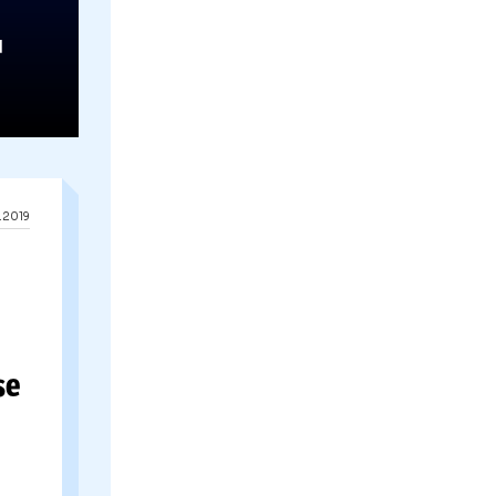
19.11.2019
nucci
şi-a
tractul cu
ino
03.04.2019