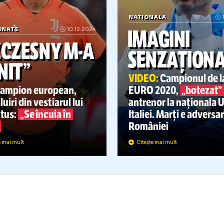
NATIONALA
IMAGIN
AMPIONATE
10.12.2024
„SZCZESNY
M-A
SENZA
RĂNIT”
VIDEO:
Campi
Fost campion european,
EURO 2020,
ezvăluiri din vestiarul lui
antrenor la n
Juventus:
„Se încuia în
Italiei. Marți
baie”
României
Citește mai mult
Citește mai mult