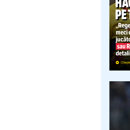
D
„
m
j
d