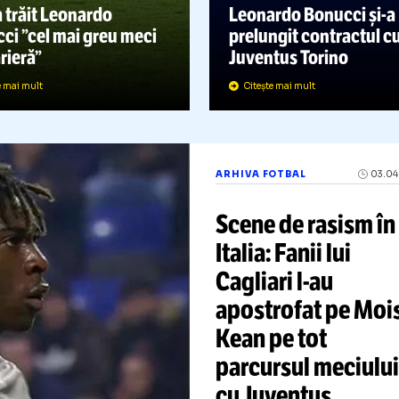
RHIVA FOTBAL
07.07.2021
ARHIVA FOTBAL
Cum a trăit Leonardo
Leonardo Bo
onucci ”cel mai greu meci
prelungit con
in carieră”
Juventus Tor
Citește mai mult
Citește mai mult
ARHIVA FOTBAL