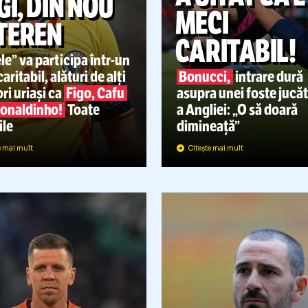
IVERSE
21.07.2025
A UITAT
HAGI, DIN NOU
MECI
PE TEREN
CARITA
Regele” va participa
într-un
eci caritabil, alături de alți
Bonucci,
int
ucători uriași ca
Figo, Cafu
asupra unei f
sau Ronaldinho!
Toate
a Angliei: „O
etaliile
dimineață”
Citește mai mult
Citește mai mult