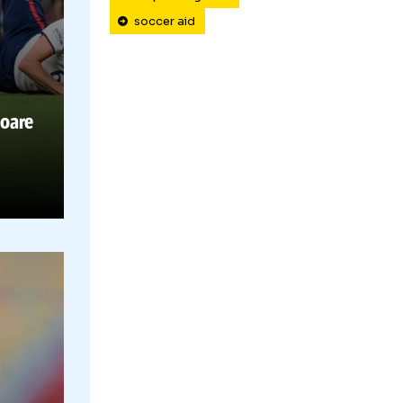
Wojciech Szczesny
 CĂ E
steph houghton
soccer aid
BIL!
rare dură
oste jucătoare
 să doară
„Szczesny m-a rănit” Fost campion europ