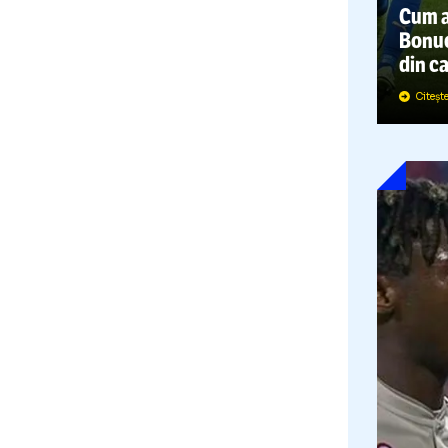
A
B
d