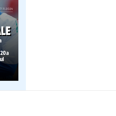
17.11.2024
I
ȚIONALE
onul de la
„botezat”
aționala U20 a
 e adversarul