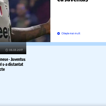
Scene de ra
Italia: Fanii 
Cagliari
l-a
apostrofat
Kean pe tot
parcursul 
cu Juventu
Citește mai mult
RHIVA