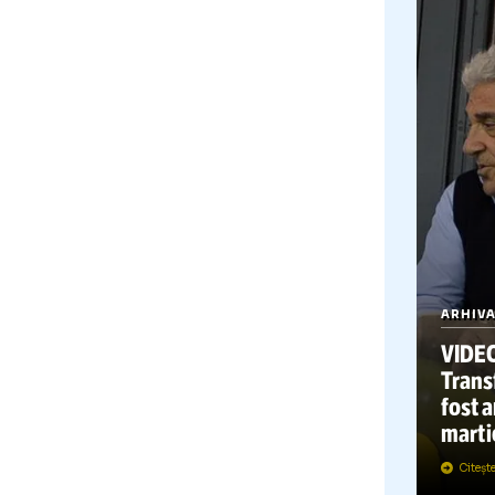
F
VID
Tran
Beca
Geor
Stoi
Gigi
si C
achi