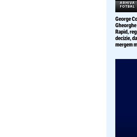
A
T
A
F
Geor
Gheo
Rapi
deci