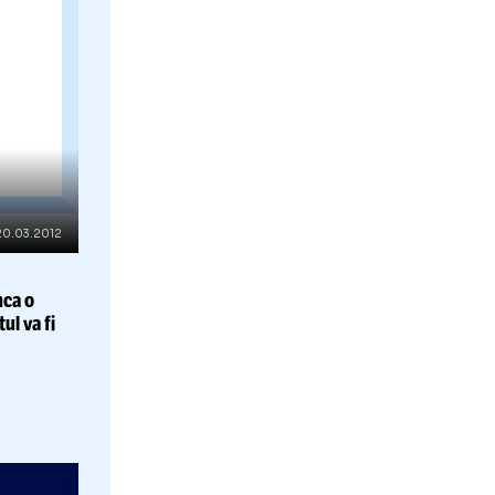
ras,
ocuitor
van
Negociez
RHIVA