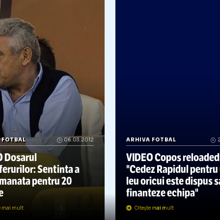
OTBAL
03.04.2012
FOTBAL
24.03.2012
F
VIDEO Dosa
EO Dosarul
Dinu Gheorghe revine la
VID
sferurilor: Ioan
Rapid
-
Va fi administrator
tran
li, Victor Becali,
delegat pana la finalul
aman
ge Copos, Mihai
sezonului
dat 
ca, Jean Padureanu,
 Netoiu, Gica Popescu
risti Borcea au fost
tati