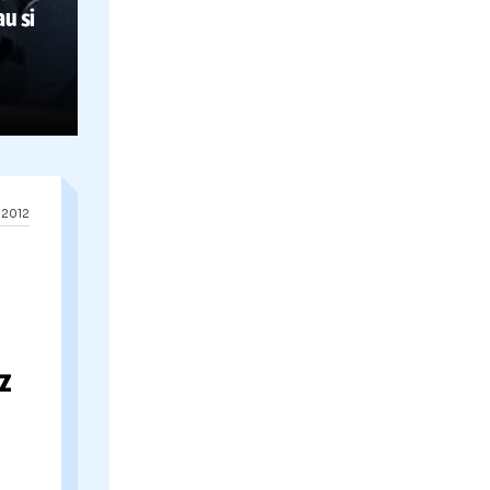
25.05.2012
c a refuzat
oras, Sabau si
 sa vina in
22.05.2012