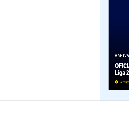
A
O
L