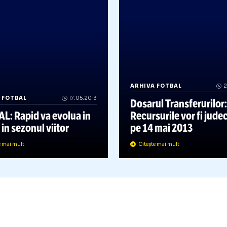
ARHIVA FOTBAL
RHIVA FOTBAL
17.05.2013
Dosarul Trans
FICIAL: Rapid va evolua in
Recursurile v
iga 2 in sezonul viitor
pe 14 mai 20
Citește mai mult
Citește mai mult