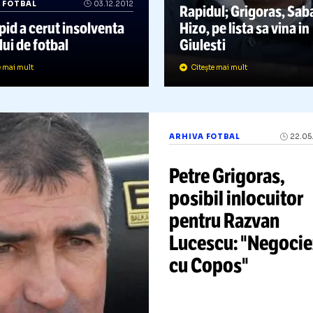
ARHIVA FOTBAL
Mircea Redni
RHIVA FOTBAL
03.12.2012
Rapidul; Grig
C Rapid a cerut insolventa
Hizo, pe lista
lubului de fotbal
Giulesti
Citește mai mult
Citește mai mult
ARHIVA FOTBAL