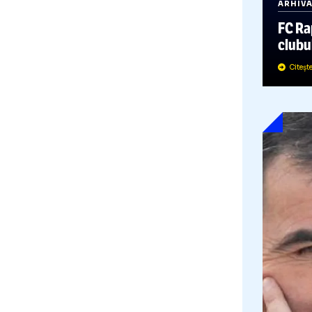
A
F
c