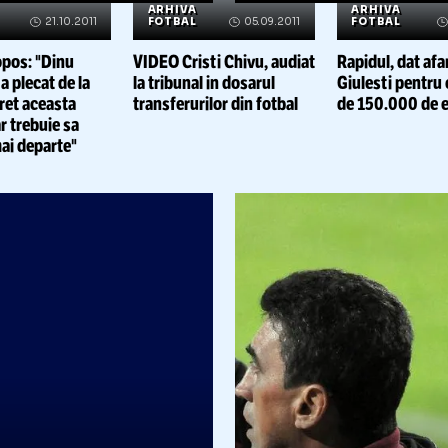
RHIVA FOTBAL
06.03.2012
ARHIVA FOTBAL
VIDEO Dosarul
VIDEO Copos
ransferurilor: Sentinta a
"Cedez Rapid
fost amanata pentru 20
leu oricui es
martie
finanteze ec
Citește mai mult
Citește mai mult
RHIVA
ARHIVA
A
OTBAL
21.10.2011
FOTBAL
05.09.2011
F
George Cop
ge Copos: "Dinu
VIDEO Cristi Chivu, audiat
Rapi
rghe a plecat de la
la tribunal in dosarul
Giul
d, regret aceasta
transferurilor din fotbal
de 1
zie, dar trebuie sa