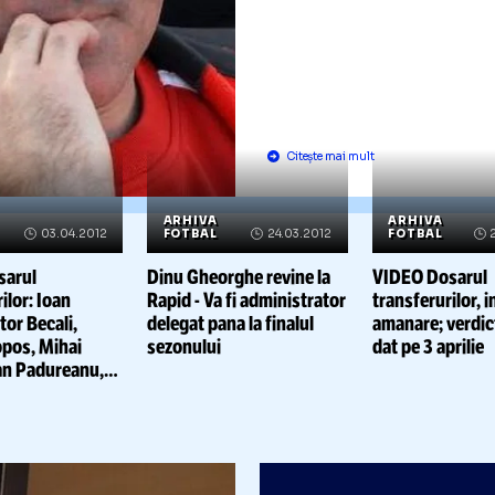
Petre Grigo
posibil inl
pentru Raz
Lucescu: "
cu Copos"
Citește mai mult
RHIVA
ARHIVA
A