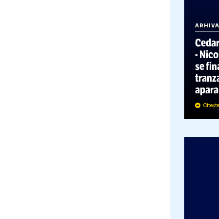
A
-
s
t
a