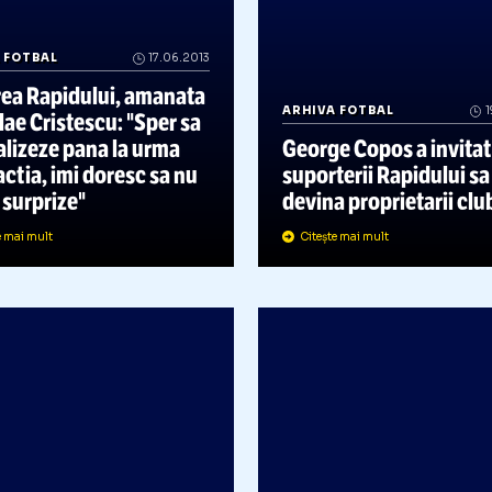
RHIVA FOTBAL
17.06.2013
Cedarea Rapidului, amanata
ARHIVA FOTBAL
Nicolae Cristescu: "Sper sa
e finalizeze pana la urma
George Copos
ranzactia, imi doresc sa nu
suporterii Ra
para surprize"
devina propri
Citește mai mult
Citește mai mult