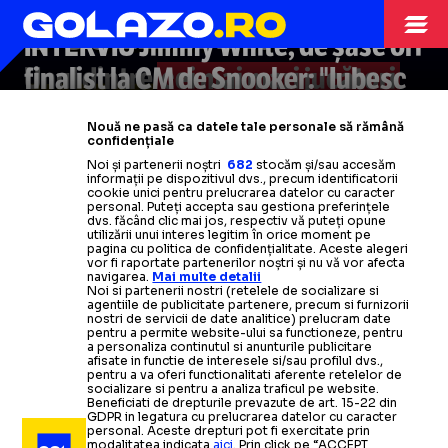
O’SULLIVAN!”
SNOOKER
25.04.2018
INTERVIU Jimmy White, de șase ori
Unul dintre
finalist la CM de Snooker: "Iubesc
cei mai mari jucători
JIMMY WHITE
acest sport, de aceea joc și la 56
de snooker
din lume analizează,
SNOOKER
23.09.2010
Nouă ne pasă ca datele tale personale să rămână
pentru
de ani. Cred că Ronnie O'Sullivan
GOLAZO.ro
, Campionatul
confidențiale
VIDEO
​Ronnie O'Sullivan, "optimi"
SNOOKER
30.12.2007
Noi și partenerii noștri
682
stocăm și/sau accesăm
Mondial din 2026
va câștiga la Crucible"
informații pe dispozitivul dvs., precum identificatorii
la World Open: este ultimul turneu
John Higgins a fost decorat de
cookie unici pentru prelucrarea datelor cu caracter
personal. Puteți accepta sau gestiona preferințele
pentru The Rocket?
Regina Marii Britanii
Citește mai mult
Citește mai mult
dvs. făcând clic mai jos, respectiv vă puteți opune
SNOOKER
25.11.2007
utilizării unui interes legitim în orice moment pe
pagina cu politica de confidențialitate. Aceste alegeri
vor fi raportate partenerilor noștri și nu vă vor afecta
Citește mai mult
Citește mai mult
John Higgins
-
ultimul calificat in
navigarea.
Mai multe detalii
Noi si partenerii nostri (retelele de socializare si
semifinale
agentiile de publicitate partenere, precum si furnizorii
nostri de servicii de date analitice) prelucram date
pentru a permite website-ului sa functioneze, pentru
a personaliza continutul si anunturile publicitare
Citește mai mult
afisate in functie de interesele si/sau profilul dvs.,
pentru a va oferi functionalitati aferente retelelor de
socializare si pentru a analiza traficul pe website.
Beneficiati de drepturile prevazute de art. 15-22 din
GDPR in legatura cu prelucrarea datelor cu caracter
personal. Aceste drepturi pot fi exercitate prin
modalitatea indicata
aici
. Prin click pe “ACCEPT