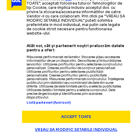
TOATE”, acceptati folosirea tuturor Tehnologiilor de
tip Cookie, care implica inclusiv acceptul dvs. cu
privire la stocarea/accesarea informatiilor de catre
Vendor-ii cu care colaboram. Prin click pe “VREAU SA
MODIFIC SETARILE INDIVIDUAL” puteti schimba
preferintele in mod individual, mai putin cele legate
de cookie strict necesare pentru functionarea
website-ului.
Atât noi, cât și partenerii noștri prelucrăm datele
pentru a oferi:
Măsurarea performanței reclamelor. Stocarea și/sau accesarea
informațiilor de pe un dispozitiv. Dezvoltarea și îmbunătățirea
serviciilor. Utilizarea profilurilor pentru selectarea conținutului
personalizat. Crearea profilurilor de conținut personalizat.
Utilizarea profilurilor pentru selectarea publicității
Termeni și condiții
personalizate. Crearea profilurilor pentru publicitate
personalizată. Măsurarea performanței conținutului. Înțelegerea
Politica de confidențialitate
publicului prin statistici sau combinații de date din surse
diferite. Utilizarea de date limitate pentru a selecta publicitatea.
Modifică Setările
Utilizarea datelor limitate pentru a selecta conținutul. Date
precise de geolocație și identificarea prin scanarea
Contact
dispozitivului.
Echipa
Listă parteneri (furnizori)
ACCEPT TOATE
VREAU SA MODIFIC SETARILE INDIVIDUAL