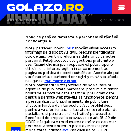
„BÎRLIGEA, IDEAL
PENTRU AJAX”
ARHIVA FOTBAL
23.03.2009
JOHN HEITINGA
Analiza făcută de un jurnalist
VIDEO:
Heitinga, in afara oricarui
ARHIVA FOTBAL
28.05.2008
Nouă ne pasă ca datele tale personale să rămână
olandez +
pericol dupa un traumatism
Cu cine ar concura
confidențiale
Van Basten
l-a
lasat acasa pe
ARHIVA FOTBAL
07.01.2009
Noi și partenerii noștri
682
stocăm și/sau accesăm
pentru postul de titular
cranian
informații pe dispozitivul dvs., precum identificatorii
VIDEO Atletico Madrid
Boulahrouz si a anuntat lotul
-
Barcelona
cookie unici pentru prelucrarea datelor cu caracter
personal. Puteți accepta sau gestiona preferințele
1-3/
Olandei
Lionel Messi, ce incantare!
Citește mai mult
Citește mai mult
dvs. făcând clic mai jos, respectiv vă puteți opune
ARHIVA FOTBAL
ARHIVA FOTBAL
06.05.2008
17.05.2008
utilizării unui interes legitim în orice moment pe
pagina cu politica de confidențialitate. Aceste alegeri
vor fi raportate partenerilor noștri și nu vă vor afecta
Citește mai mult
Citește mai mult
Van Nistelrooy, in lotul largit al
Van Basten a anuntat lotul largit al
navigarea.
Mai multe detalii
Noi si partenerii nostri (retelele de socializare si
Olandei
Olandei pentru EURO 2008
agentiile de publicitate partenere, precum si furnizorii
nostri de servicii de date analitice) prelucram date
pentru a permite website-ului sa functioneze, pentru
a personaliza continutul si anunturile publicitare
Citește mai mult
Citește mai mult
afisate in functie de interesele si/sau profilul dvs.,
pentru a va oferi functionalitati aferente retelelor de
socializare si pentru a analiza traficul pe website.
Beneficiati de drepturile prevazute de art. 15-22 din
GDPR in legatura cu prelucrarea datelor cu caracter
personal. Aceste drepturi pot fi exercitate prin
modalitatea indicata
aici
. Prin click pe “ACCEPT