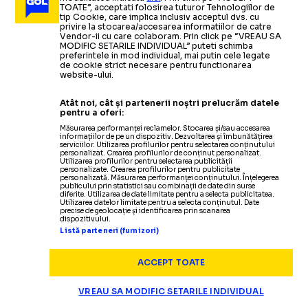
TOATE”, acceptati folosirea tuturor Tehnologiilor de
tip Cookie, care implica inclusiv acceptul dvs. cu
privire la stocarea/accesarea informatiilor de catre
Vendor-ii cu care colaboram. Prin click pe “VREAU SA
MODIFIC SETARILE INDIVIDUAL” puteti schimba
preferintele in mod individual, mai putin cele legate
de cookie strict necesare pentru functionarea
website-ului.
Atât noi, cât și partenerii noștri prelucrăm datele
pentru a oferi:
Măsurarea performanței reclamelor. Stocarea și/sau accesarea
informațiilor de pe un dispozitiv. Dezvoltarea și îmbunătățirea
serviciilor. Utilizarea profilurilor pentru selectarea conținutului
personalizat. Crearea profilurilor de conținut personalizat.
Utilizarea profilurilor pentru selectarea publicității
Termeni și condiții
personalizate. Crearea profilurilor pentru publicitate
personalizată. Măsurarea performanței conținutului. Înțelegerea
Politica de confidențialitate
publicului prin statistici sau combinații de date din surse
diferite. Utilizarea de date limitate pentru a selecta publicitatea.
Modifică Setările
Utilizarea datelor limitate pentru a selecta conținutul. Date
precise de geolocație și identificarea prin scanarea
Contact
dispozitivului.
Echipa
Listă parteneri (furnizori)
ACCEPT TOATE
VREAU SA MODIFIC SETARILE INDIVIDUAL