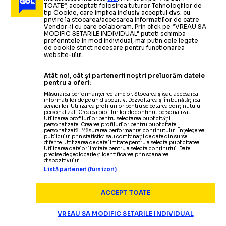
TOATE”, acceptati folosirea tuturor Tehnologiilor de
tip Cookie, care implica inclusiv acceptul dvs. cu
privire la stocarea/accesarea informatiilor de catre
Vendor-ii cu care colaboram. Prin click pe “VREAU SA
MODIFIC SETARILE INDIVIDUAL” puteti schimba
preferintele in mod individual, mai putin cele legate
de cookie strict necesare pentru functionarea
website-ului.
Atât noi, cât și partenerii noștri prelucrăm datele
pentru a oferi:
Măsurarea performanței reclamelor. Stocarea și/sau accesarea
informațiilor de pe un dispozitiv. Dezvoltarea și îmbunătățirea
serviciilor. Utilizarea profilurilor pentru selectarea conținutului
personalizat. Crearea profilurilor de conținut personalizat.
Utilizarea profilurilor pentru selectarea publicității
personalizate. Crearea profilurilor pentru publicitate
Termeni și condiții
personalizată. Măsurarea performanței conținutului. Înțelegerea
publicului prin statistici sau combinații de date din surse
Politica de confidențialitate
diferite. Utilizarea de date limitate pentru a selecta publicitatea.
Modifică Setările
Utilizarea datelor limitate pentru a selecta conținutul. Date
precise de geolocație și identificarea prin scanarea
Contact
dispozitivului.
Listă parteneri (furnizori)
Echipa
ACCEPT TOATE
VREAU SA MODIFIC SETARILE INDIVIDUAL