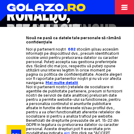
RONALDO
RONALDO,
VORBEȘTE SINGUR
DEZAMĂGIT
KAWASAKI
Nouă ne pasă ca datele tale personale să rămână
FRONTALE
confidențiale
VIDEO
Cristiano și
Reacția lui Cristiano
Al-Nassr
au pierdut
a
Noi și partenerii noștri
682
stocăm și/sau accesăm
devenit virală după eliminarea din
semifinala Ligii Campionilor.
CR7
informații pe dispozitivul dvs., precum identificatorii
cookie unici pentru prelucrarea datelor cu caracter
ARHIVA FOTBAL
17.07.2008
personal. Puteți accepta sau gestiona preferințele
Liga Campionilor Asiei
nu poate cuceri Asia
dvs. făcând clic mai jos, respectiv vă puteți opune
Gasit nevinovat dupa ce a fost
ARHIVA FOTBAL
01.07.2009
utilizării unui interes legitim în orice moment pe
pagina cu politica de confidențialitate. Aceste alegeri
FC Vaslui, cea mai tare din Liga 1
acuzat ca
s-a
dopat cu usturoi
Citește mai mult
Citește mai mult
vor fi raportate partenerilor noștri și nu vă vor afecta
navigarea.
Mai multe detalii
Noi si partenerii nostri (retelele de socializare si
agentiile de publicitate partenere, precum si furnizorii
Citește mai mult
Citește mai mult
nostri de servicii de date analitice) prelucram date
pentru a permite website-ului sa functioneze, pentru
a personaliza continutul si anunturile publicitare
afisate in functie de interesele si/sau profilul dvs.,
pentru a va oferi functionalitati aferente retelelor de
socializare si pentru a analiza traficul pe website.
Beneficiati de drepturile prevazute de art. 15-22 din
GDPR in legatura cu prelucrarea datelor cu caracter
personal. Aceste drepturi pot fi exercitate prin
modalitatea indicata
aici
. Prin click pe “ACCEPT