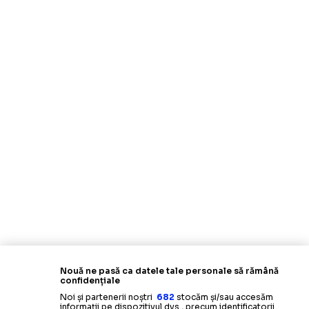
Nouă ne pasă ca datele tale personale să rămână
confidențiale
Noi și partenerii noștri
682
stocăm și/sau accesăm
informații pe dispozitivul dvs., precum identificatorii