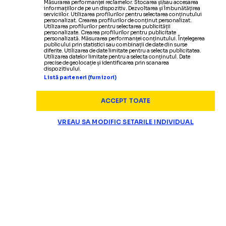
Măsurarea performanței reclamelor. Stocarea și/sau accesarea
informațiilor de pe un dispozitiv. Dezvoltarea și îmbunătățirea
serviciilor. Utilizarea profilurilor pentru selectarea conținutului
personalizat. Crearea profilurilor de conținut personalizat.
Utilizarea profilurilor pentru selectarea publicității
personalizate. Crearea profilurilor pentru publicitate
personalizată. Măsurarea performanței conținutului. Înțelegerea
publicului prin statistici sau combinații de date din surse
diferite. Utilizarea de date limitate pentru a selecta publicitatea.
Utilizarea datelor limitate pentru a selecta conținutul. Date
precise de geolocație și identificarea prin scanarea
dispozitivului.
Listă parteneri (furnizori)
ACCEPT TOATE
VREAU SA MODIFIC SETARILE INDIVIDUAL