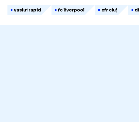
vaslui rapid
fc liverpool
cfr cluj
d