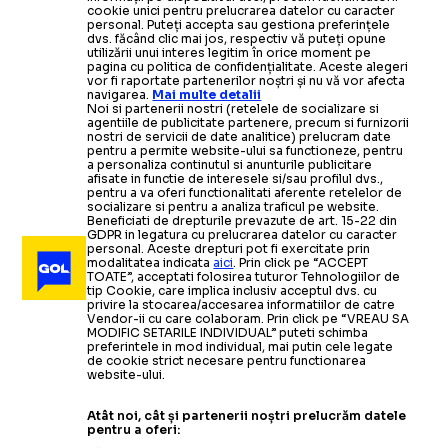
cookie unici pentru prelucrarea datelor cu caracter
personal. Puteți accepta sau gestiona preferințele
dvs. făcând clic mai jos, respectiv vă puteți opune
utilizării unui interes legitim în orice moment pe
pagina cu politica de confidențialitate. Aceste alegeri
vor fi raportate partenerilor noștri și nu vă vor afecta
navigarea.
Mai multe detalii
Noi si partenerii nostri (retelele de socializare si
agentiile de publicitate partenere, precum si furnizorii
nostri de servicii de date analitice) prelucram date
pentru a permite website-ului sa functioneze, pentru
a personaliza continutul si anunturile publicitare
afisate in functie de interesele si/sau profilul dvs.,
pentru a va oferi functionalitati aferente retelelor de
socializare si pentru a analiza traficul pe website.
Beneficiati de drepturile prevazute de art. 15-22 din
GDPR in legatura cu prelucrarea datelor cu caracter
personal. Aceste drepturi pot fi exercitate prin
modalitatea indicata
aici
. Prin click pe “ACCEPT
TOATE”, acceptati folosirea tuturor Tehnologiilor de
tip Cookie, care implica inclusiv acceptul dvs. cu
privire la stocarea/accesarea informatiilor de catre
Vendor-ii cu care colaboram. Prin click pe “VREAU SA
MODIFIC SETARILE INDIVIDUAL” puteti schimba
preferintele in mod individual, mai putin cele legate
de cookie strict necesare pentru functionarea
website-ului.
Atât noi, cât și partenerii noștri prelucrăm datele
pentru a oferi: