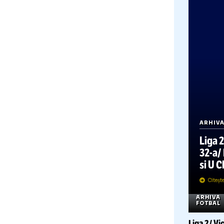
F
Liga
din 