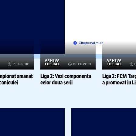
Liga 2/ FC 
face scor c
Snagov in 
etapa
Citește mai mult
RHIVA
ARHIVA
A