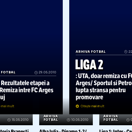
OTBAL
13.08.2010
FOTBAL
02.08.2010
F
Liga 2: Ca
 2: Campionat amanat
Liga 2: Vezi componenta
Liga
cauza caniculei
celor doua serii
a pr