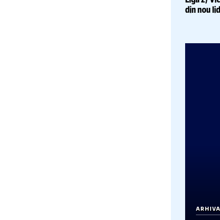
A
L
s
A
F
Liga
din 