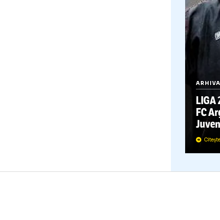
A
L
F