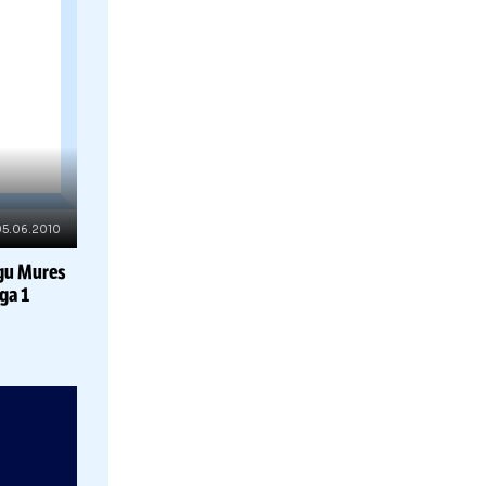
Botosani
u FC
prima
RHIVA