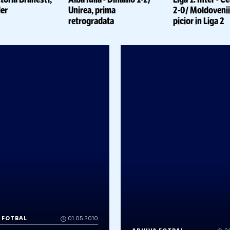
ARHIVA FOTBAL
LIGA 2
RHIVA FOTBAL
29.05.2010
: UTA, doar r
iga 2 Rezultatele etapei a
Arges/ Sportu
32-a/
Remiza intre FC Arges
lupta stransa
i U Cluj
promovare
Citește mai mult
Citește mai mult
RHIVA
ARHIVA
A
OTBAL
15.05.2010
FOTBAL
10.05.2010
F
Liga 2/ Vic
 2/ Victoria Branesti,
Alba Iulia
-
Dinamo
1-2/
Liga
nou lider
Unirea, prima
2-0/
retrogradata
pici