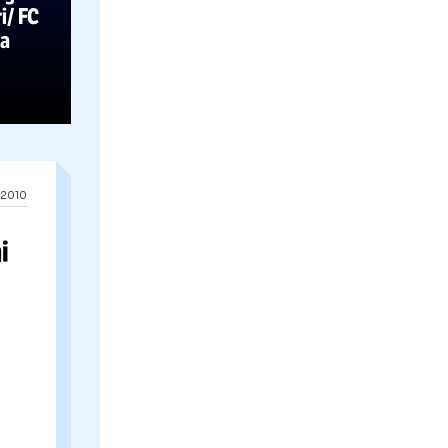
04.09.2010
o II, infrangere
la Navodari/ FC
puncte dupa
28.08.2010