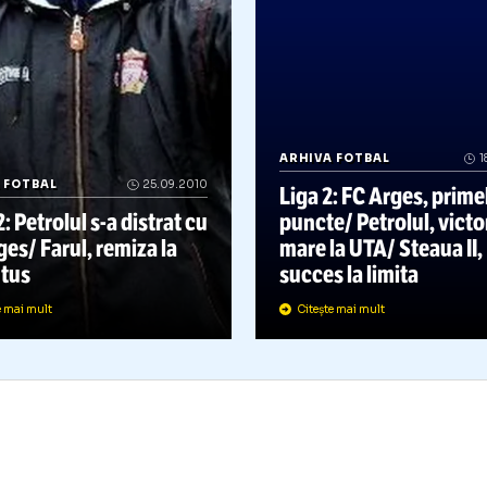
ARHIVA FOTBAL
RHIVA FOTBAL
25.09.2010
Liga 2: FC Ar
IGA 2: Petrolul
s-a
distrat cu
puncte/ Petro
C Arges/ Farul, remiza la
mare la UTA/ 
Juventus
succes la lim
Citește mai mult
Citește mai mult