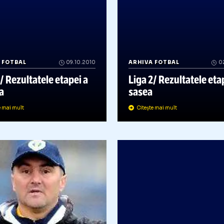
RHIVA FOTBAL
09.10.2010
ARHIVA FOTBAL
iga 2/ Rezultatele etapei a
Liga 2/ Rezul
saptea
sasea
Citește mai mult
Citește mai mult