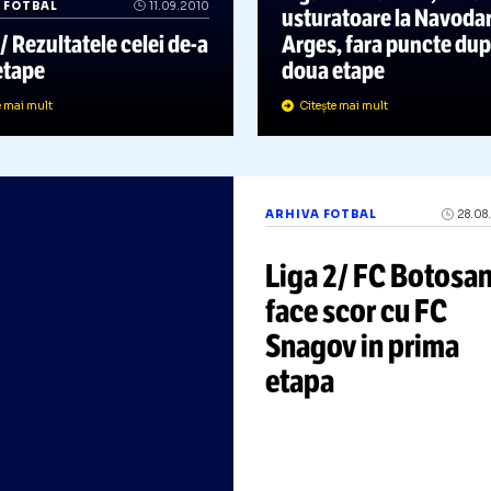
ARHIVA FOTBAL
Liga 2: Dinam
RHIVA FOTBAL
11.09.2010
usturatoare 
iga 2/ Rezultatele celei
de-a
Arges, fara 
reia etape
doua etape
Citește mai mult
Citește mai mult
ARHIVA FOTBAL