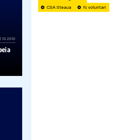
fc arges
chindia targoviste
CSA Steaua
fc volunta
02.10.2010
tatele etapei a
LIGA 2: Petrolul s-a distrat cu FC Arges