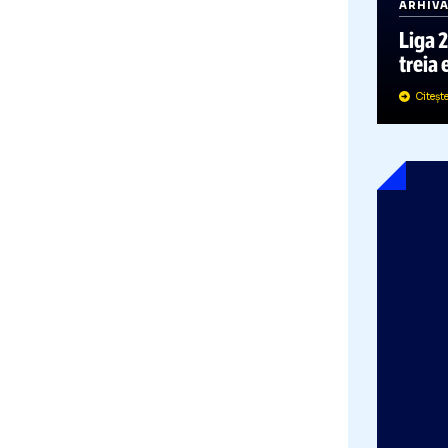
A
L
t