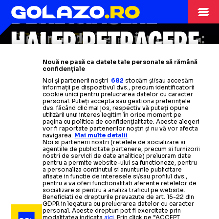
ULTIMUL DANS
DE RETRAGERE
TENIS
14.06.2025
HALEP, RETRAGERE
VIDEO+FOTO:
Eveniment de zile mari la Suceava:
Clipe emoționante
MECI DE RETRAGERE
la
Cosmin Olăroiu
meciul de retragere
, pe bancă la
al fostului
OFICIALĂ
Nouă ne pasă ca datele tale personale să rămână
lider WTA: „Vreau să zâmbim și să
meciul demonstrativ
confidențiale
Noi și partenerii noștri
682
stocăm și/sau accesăm
ne bucurăm de moment”
UEFAntasticii vs. All Stars
informații pe dispozitivul dvs., precum identificatorii
Simona a anunțat
când și unde
se
cookie unici pentru prelucrarea datelor cu caracter
personal. Puteți accepta sau gestiona preferințele
va juca ultimul meci din cariera sa
Citește mai mult
Citește mai mult
dvs. făcând clic mai jos, respectiv vă puteți opune
utilizării unui interes legitim în orice moment pe
pagina cu politica de confidențialitate. Aceste alegeri
vor fi raportate partenerilor noștri și nu vă vor afecta
Citește mai mult
navigarea.
Mai multe detalii
Noi si partenerii nostri (retelele de socializare si
agentiile de publicitate partenere, precum si furnizorii
nostri de servicii de date analitice) prelucram date
pentru a permite website-ului sa functioneze, pentru
a personaliza continutul si anunturile publicitare
afisate in functie de interesele si/sau profilul dvs.,
pentru a va oferi functionalitati aferente retelelor de
socializare si pentru a analiza traficul pe website.
Beneficiati de drepturile prevazute de art. 15-22 din
GDPR in legatura cu prelucrarea datelor cu caracter
personal. Aceste drepturi pot fi exercitate prin
modalitatea indicata
aici
. Prin click pe “ACCEPT