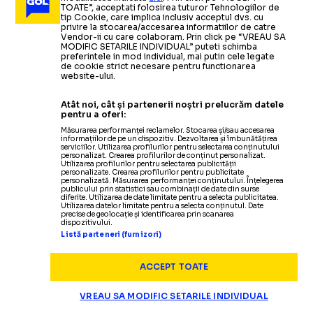
TOATE”, acceptati folosirea tuturor Tehnologiilor de
tip Cookie, care implica inclusiv acceptul dvs. cu
privire la stocarea/accesarea informatiilor de catre
Vendor-ii cu care colaboram. Prin click pe “VREAU SA
MODIFIC SETARILE INDIVIDUAL” puteti schimba
preferintele in mod individual, mai putin cele legate
de cookie strict necesare pentru functionarea
website-ului.
Atât noi, cât și partenerii noștri prelucrăm datele
pentru a oferi:
Măsurarea performanței reclamelor. Stocarea și/sau accesarea
informațiilor de pe un dispozitiv. Dezvoltarea și îmbunătățirea
serviciilor. Utilizarea profilurilor pentru selectarea conținutului
personalizat. Crearea profilurilor de conținut personalizat.
Utilizarea profilurilor pentru selectarea publicității
Termeni și condiții
personalizate. Crearea profilurilor pentru publicitate
personalizată. Măsurarea performanței conținutului. Înțelegerea
Politica de confidențialitate
publicului prin statistici sau combinații de date din surse
diferite. Utilizarea de date limitate pentru a selecta publicitatea.
Modifică Setările
Utilizarea datelor limitate pentru a selecta conținutul. Date
precise de geolocație și identificarea prin scanarea
Contact
dispozitivului.
Echipa
Listă parteneri (furnizori)
ACCEPT TOATE
VREAU SA MODIFIC SETARILE INDIVIDUAL