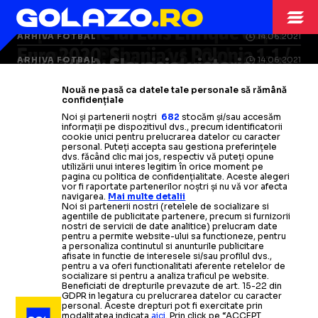
ARHIVA FOTBAL
20.06.2021
Explicațiile lui Luis Enrique după
ARHIVA FOTBAL
19.06.2021
ARHIVA FOTBAL
ARHIVA FOTBAL
19.06.2021
14.06.2021
Spania vs Polonia
Euro 2020: Spania vs Polonia
1-1
/ Ce
l-a
1-1
/
NATIONALA
Euro 2020: Spania, două remize în
Euro 2020: Slovacia, victorie
ARHIVA FOTBAL
14.06.2021
nemulțumit pe selecționerul
Gerard Moreno a ratat un penalty
-
primele două meciuri / Germania,
surprinzătoare
Euro 2020: Lider surprinzător în
(2-1
vs Polonia) /
ARHIVA FOTBAL
ARHIVA FOTBAL
04.06.2021
14.11.2009
Nouă ne pasă ca datele tale personale să rămână
POLONIEI
iberic
Ibericii, locul trei în Grupa E
confidențiale
victorie cu Portugalia / Ungaria,
Krychowiak, eliminat de Ovidiu
Grupa E
Cine este cel mai tânăr jucător de
Polonia
-
-
Romania
Slovacia, peste Spania,
0-1/
Victorie pe
Noi și partenerii noștri
682
stocăm și/sau accesăm
informații pe dispozitivul dvs., precum identificatorii
surpriza zilei în fața Franței
Hațegan
Suedia și Polonia
la Euro 2020
plaja
Citește mai mult
Citește mai mult
cookie unici pentru prelucrarea datelor cu caracter
personal. Puteți accepta sau gestiona preferințele
dvs. făcând clic mai jos, respectiv vă puteți opune
Citește mai mult
Citește mai mult
Citește mai mult
Citește mai mult
Citește mai mult
utilizării unui interes legitim în orice moment pe
pagina cu politica de confidențialitate. Aceste alegeri
vor fi raportate partenerilor noștri și nu vă vor afecta
navigarea.
Mai multe detalii
Noi si partenerii nostri (retelele de socializare si
agentiile de publicitate partenere, precum si furnizorii
nostri de servicii de date analitice) prelucram date
ARHIVA FOTBAL
12.11.2009
pentru a permite website-ului sa functioneze, pentru
a personaliza continutul si anunturile publicitare
afisate in functie de interesele si/sau profilul dvs.,
Selectionerul polonez a anuntat echipa de start din
pentru a va oferi functionalitati aferente retelelor de
socializare si pentru a analiza traficul pe website.
amicalul cu nationala Romaniei
Beneficiati de drepturile prevazute de art. 15-22 din
GDPR in legatura cu prelucrarea datelor cu caracter
personal. Aceste drepturi pot fi exercitate prin
modalitatea indicata
aici
. Prin click pe “ACCEPT