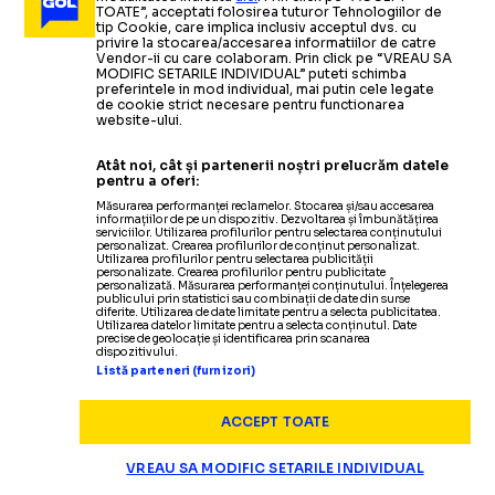
ARHIVA FOTBAL
06.11.2009
TOATE”, acceptati folosirea tuturor Tehnologiilor de
tip Cookie, care implica inclusiv acceptul dvs. cu
privire la stocarea/accesarea informatiilor de catre
Bornescu, Tanase si Daniel Niculae
-
noutatile lui
ARHIVA
30.05.2009
Vendor-ii cu care colaboram. Prin click pe “VREAU SA
Lucescu jr pentru amicalul cu Polonia
MODIFIC SETARILE INDIVIDUAL” puteti schimba
Handbal feminin / Victorie a
ARHIVA
31.01.2009
preferintele in mod individual, mai putin cele legate
de cookie strict necesare pentru functionarea
Romaniei in primul meci de
Franta si Croatia vor juca finala
website-ului.
ARHIVA FOTBAL
30.06.2009
verificare
CM de handbal masculin
Atât noi, cât și partenerii noștri prelucrăm datele
VIDEO Rafal Grzelak, primul transfer al Stelei in
pentru a oferi:
mandatul lui Bergodi
Măsurarea performanței reclamelor. Stocarea și/sau accesarea
Citește mai mult
Citește mai mult
informațiilor de pe un dispozitiv. Dezvoltarea și îmbunătățirea
serviciilor. Utilizarea profilurilor pentru selectarea conținutului
personalizat. Crearea profilurilor de conținut personalizat.
Utilizarea profilurilor pentru selectarea publicității
personalizate. Crearea profilurilor pentru publicitate
personalizată. Măsurarea performanței conținutului. Înțelegerea
publicului prin statistici sau combinații de date din surse
diferite. Utilizarea de date limitate pentru a selecta publicitatea.
ARHIVA
25.11.2008
Utilizarea datelor limitate pentru a selecta conținutul. Date
precise de geolocație și identificarea prin scanarea
dispozitivului.
Romania infrunta Muntenegru in preliminariile CE
Listă parteneri (furnizori)
din 2010
ACCEPT TOATE
ARHIVA
04.11.2008
VREAU SA MODIFIC SETARILE INDIVIDUAL
ARHIVA
EURO 2024
08.06.2008
16.08.2008