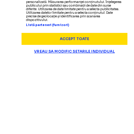
personalizată. Măsurarea performanței conținutului. Înțelegerea
publicului prin statistici sau combinații de date din surse
diferite. Utilizarea de date limitate pentru a selecta publicitatea.
Utilizarea datelor limitate pentru a selecta conținutul. Date
precise de geolocație și identificarea prin scanarea
dispozitivului.
Listă parteneri (furnizori)
ACCEPT TOATE
VREAU SA MODIFIC SETARILE INDIVIDUAL
SUPERLIGA
Campioana
a mai avut o astfel de 
CĂDERILE CRAIOVEI