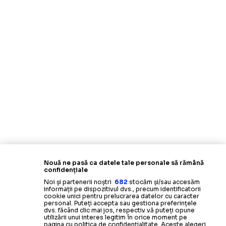
Nouă ne pasă ca datele tale personale să rămână
confidențiale
Noi și partenerii noștri
682
stocăm și/sau accesăm
informații pe dispozitivul dvs., precum identificatorii
cookie unici pentru prelucrarea datelor cu caracter
personal. Puteți accepta sau gestiona preferințele
dvs. făcând clic mai jos, respectiv vă puteți opune
utilizării unui interes legitim în orice moment pe
pagina cu politica de confidențialitate. Aceste alegeri