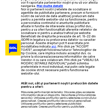
vor fi raportate partenerilor noștri și nu vă vor afecta
navigarea.
Mai multe detalii
Noi si partenerii nostri (retelele de socializare si
agentiile de publicitate partenere, precum si furnizorii
nostri de servicii de date analitice) prelucram date
pentru a permite website-ului sa functioneze, pentru
a personaliza continutul si anunturile publicitare
afisate in functie de interesele si/sau profilul dvs.,
pentru a va oferi functionalitati aferente retelelor de
socializare si pentru a analiza traficul pe website.
Beneficiati de drepturile prevazute de art. 15-22 din
GDPR in legatura cu prelucrarea datelor cu caracter
personal. Aceste drepturi pot fi exercitate prin
modalitatea indicata
aici
. Prin click pe “ACCEPT
TOATE”, acceptati folosirea tuturor Tehnologiilor de
tip Cookie, care implica inclusiv acceptul dvs. cu
privire la stocarea/accesarea informatiilor de catre
Vendor-ii cu care colaboram. Prin click pe “VREAU SA
MODIFIC SETARILE INDIVIDUAL” puteti schimba
preferintele in mod individual, mai putin cele legate
de cookie strict necesare pentru functionarea
website-ului.
Atât noi, cât și partenerii noștri prelucrăm datele
pentru a oferi:
Măsurarea performanței reclamelor. Stocarea și/sau accesarea
informațiilor de pe un dispozitiv. Dezvoltarea și îmbunătățirea
serviciilor. Utilizarea profilurilor pentru selectarea conținutului
personalizat. Crearea profilurilor de conținut personalizat.
Utilizarea profilurilor pentru selectarea publicității
personalizate. Crearea profilurilor pentru publicitate