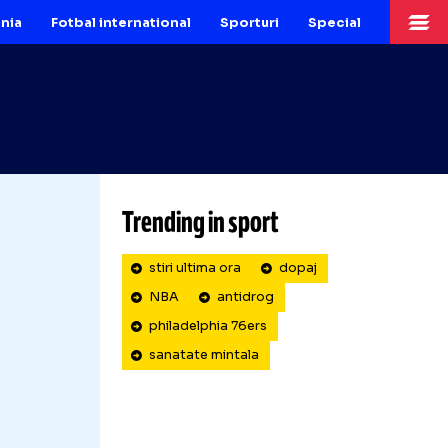
Fotbal Romania
Fotbal international
Sporturi
Sp
Trending in sport
Starul NBA a încălcat regulile antidrog
stiri ultima ora
dopaj
NBA
antidrog
philadelphia 76ers
sanatate mintala