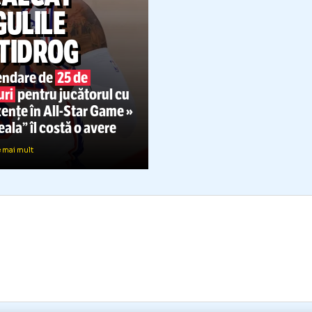
ÎNCĂLCAT
REGULILE
ANTIDROG
Suspendare de
25 de
meciuri
pentru jucătorul cu
 prezențe în
All-Star
Game »
Greșeala” îl costă o avere
Citește mai mult