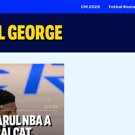
CM 2026
UL GEORGE
BASCHET
01.02
STARUL NBA A