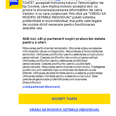
TOATE”, acceptati folosirea tuturor Tehnologiilor de
tip Cookie, care implica inclusiv acceptul dvs. cu
privire la stocarea/accesarea informatiilor de catre
Vendor-ii cu care colaboram. Prin click pe “VREAU SA
MODIFIC SETARILE INDIVIDUAL” puteti schimba
ARHIVA FOTBAL
20.07.2009
preferintele in mod individual, mai putin cele legate
de cookie strict necesare pentru functionarea
website-ului.
Liga 1: Partida Timisoara
-
Bistrita se va juca pe
Giulesti
Atât noi, cât și partenerii noștri prelucrăm datele
pentru a oferi:
Măsurarea performanței reclamelor. Stocarea și/sau accesarea
ARHIVA FOTBAL
18.07.2009
informațiilor de pe un dispozitiv. Dezvoltarea și îmbunătățirea
serviciilor. Utilizarea profilurilor pentru selectarea conținutului
personalizat. Crearea profilurilor de conținut personalizat.
Amical/ FC Timisoara
-
Eintracht Frankfurt
3-0/
ARHIVA
ARHIVA FOTBAL
24.06.2009
13.06.2009
Utilizarea profilurilor pentru selectarea publicității
personalizate. Crearea profilurilor pentru publicitate
Victorie categorica a banatenilor
personalizată. Măsurarea performanței conținutului. Înțelegerea
Fotbal pe plaja: Dinamo Bucuresti
Mircea Sandu:
Vom vedea daca
ARHIVA FOTBAL
26.06.2009
publicului prin statistici sau combinații de date din surse
diferite. Utilizarea de date limitate pentru a selecta publicitatea.
Utilizarea datelor limitate pentru a selecta conținutul. Date
Alexandru Bourceanu a semnat cu
-
Timisoara merita sau nu sa joace
Poli Timisoara, SportKlub, azi la
precise de geolocație și identificarea prin scanarea
ARHIVA FOTBAL
28.06.2009
dispozitivului.
FC Timisoara
19:30
si anul viitor in Cupa
Listă parteneri (furnizori)
FC Timisoara
si-a
desemnat noul antrenor: Ioan
Ovidiu Sabau
Citește mai mult
Citește mai mult
Citește mai mult
ACCEPT TOATE
VREAU SA MODIFIC SETARILE INDIVIDUAL