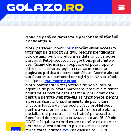
Citește mai mult
Citește mai mult
Citește mai mult
Citește mai mult
Citește mai mult
ARHIVA FOTBAL
09.08.2009
Nouă ne pasă ca datele tale personale să rămână
confidențiale
Liga 1/ FC Timisoara, misiune grea cu Poli Iasi/
Noi și partenerii noștri
682
stocăm și/sau accesăm
informații pe dispozitivul dvs., precum identificatorii
Otelul primeste vizita Ceahlaului lui Stefan
Pinalty
cookie unici pentru prelucrarea datelor cu caracter
personal. Puteți accepta sau gestiona preferințele
dvs. făcând clic mai jos, respectiv vă puteți opune
utilizării unui interes legitim în orice moment pe
ARHIVA FOTBAL
05.08.2009
pagina cu politica de confidențialitate. Aceste alegeri
vor fi raportate partenerilor noștri și nu vă vor afecta
navigarea.
Mai multe detalii
FC Timisoara
-
Sahtior
0-0/
Sarbatoare in Banat, Il
ARHIVA FOTBAL
02.08.2009
Noi si partenerii nostri (retelele de socializare si
Luce eliminat
agentiile de publicitate partenere, precum si furnizorii
Razvan Rat se pregateste pentru
ARHIVA FOTBAL
29.07.2009
nostri de servicii de date analitice) prelucram date
pentru a permite website-ului sa functioneze, pentru
returul cu Timisoara/ A revenit cu
Sahtior
-
FC Timisoara
2-2/
Egalii
a personaliza continutul si anunturile publicitare
ARHIVA FOTBAL
04.08.2009
afisate in functie de interesele si/sau profilul dvs.,
pentru a va oferi functionalitati aferente retelelor de
gol la Sahtior
campionilor
socializare si pentru a analiza traficul pe website.
Mircea Lucescu:
Nici nu ma gandesc la un esec cu
Beneficiati de drepturile prevazute de art. 15-22 din
GDPR in legatura cu prelucrarea datelor cu caracter
Timisoara, vreti sa ma vedeti prin spitale?
Citește mai mult
Citește mai mult
personal. Aceste drepturi pot fi exercitate prin
modalitatea indicata
aici
. Prin click pe “ACCEPT