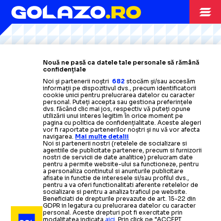
Citește mai mult
Citește mai mult
Citește mai mult
Citește mai mult
Citește mai mult
TENIS
02.07.2010
Nouă ne pasă ca datele tale personale să rămână
confidențiale
Surorile Williams, amendate la Wimbledon
Noi și partenerii noștri
682
stocăm și/sau accesăm
informații pe dispozitivul dvs., precum identificatorii
cookie unici pentru prelucrarea datelor cu caracter
personal. Puteți accepta sau gestiona preferințele
TENIS
01.07.2010
dvs. făcând clic mai jos, respectiv vă puteți opune
utilizării unui interes legitim în orice moment pe
pagina cu politica de confidențialitate. Aceste alegeri
Update: Vera Zvonareva
-
Serena Williams, finala de
vor fi raportate partenerilor noștri și nu vă vor afecta
navigarea.
Mai multe detalii
la Wimbledon
TENIS
TENIS
02.06.2010
18.06.2010
Noi si partenerii nostri (retelele de socializare si
agentiile de publicitate partenere, precum si furnizorii
Wimbledon/ Vezi adversarii
Stosur, de neoprit: A
eliminat-o
pe
nostri de servicii de date analitice) prelucram date
pentru a permite website-ului sa functioneze, pentru
TENIS
29.06.2010
a personaliza continutul si anunturile publicitare
romanilor din primul tur
Serena Williams
afisate in functie de interesele si/sau profilul dvs.,
​Wimbledon: Venus Williams si Kim Klijsters,
pentru a va oferi functionalitati aferente retelelor de
socializare si pentru a analiza traficul pe website.
eliminate in sferturi
Citește mai mult
Citește mai mult
Beneficiati de drepturile prevazute de art. 15-22 din
GDPR in legatura cu prelucrarea datelor cu caracter
personal. Aceste drepturi pot fi exercitate prin
modalitatea indicata
aici
. Prin click pe “ACCEPT