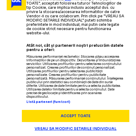
TOATE”, acceptati folosirea tuturor Tehnologiilor de
tip Cookie, care implica inclusiv acceptul dvs. cu
privire la stocarea/accesarea informatiilor de catre
ARHIVA FOTBAL
08.02.2010
Vendor-ii cu care colaboram. Prin click pe “VREAU SA
MODIFIC SETARILE INDIVIDUAL” puteti schimba
preferintele in mod individual, mai putin cele legate
Sorana Carstea
-
locul 39 in lume/ Serena Williams,
de cookie strict necesare pentru functionarea
website-ului.
fara rival
Atât noi, cât și partenerii noștri prelucrăm datele
pentru a oferi:
TENIS
30.01.2010
Măsurarea performanței reclamelor. Stocarea și/sau accesarea
informațiilor de pe un dispozitiv. Dezvoltarea și îmbunătățirea
Australian Open Serena Williams
-
Justine Henin
TENIS
22.12.2009
serviciilor. Utilizarea profilurilor pentru selectarea conținutului
personalizat. Crearea profilurilor de conținut personalizat.
6-4,
3-6,
6-2/
Serena isi apara titlul
Utilizarea profilurilor pentru selectarea publicității
Roger Federer si Serena Williams,
TENIS
TENIS
15.01.2010
11.12.2009
personalizate. Crearea profilurilor pentru publicitate
personalizată. Măsurarea performanței conținutului. Înțelegerea
publicului prin statistici sau combinații de date din surse
WTA Sydney: Dementieva, victorie
desemnati campionii mondiali ai
Serena Williams acuza "atitudinea
diferite. Utilizarea de date limitate pentru a selecta publicitatea.
TENIS
28.01.2010
Utilizarea datelor limitate pentru a selecta conținutul. Date
precise de geolocație și identificarea prin scanarea
clara in finala cu Serena Williams
anului 2009
sexista" a oficialilor ITF
dispozitivului.
Australian Open: Justine Henin
-
Serena Williams,
Listă parteneri (furnizori)
marea finala
Citește mai mult
Citește mai mult
Citește mai mult
ACCEPT TOATE
VREAU SA MODIFIC SETARILE INDIVIDUAL