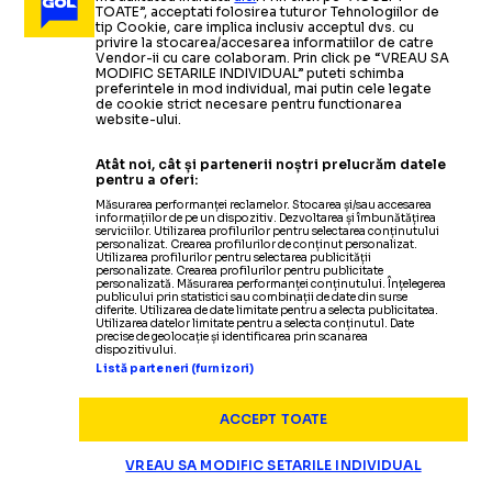
TOATE”, acceptati folosirea tuturor Tehnologiilor de
tip Cookie, care implica inclusiv acceptul dvs. cu
S-a
tras la sorti tabloul Campionatului Mondial de
privire la stocarea/accesarea informatiilor de catre
Vendor-ii cu care colaboram. Prin click pe “VREAU SA
Snooker
MODIFIC SETARILE INDIVIDUAL” puteti schimba
preferintele in mod individual, mai putin cele legate
de cookie strict necesare pentru functionarea
website-ului.
Atât noi, cât și partenerii noștri prelucrăm datele
pentru a oferi:
Măsurarea performanței reclamelor. Stocarea și/sau accesarea
informațiilor de pe un dispozitiv. Dezvoltarea și îmbunătățirea
serviciilor. Utilizarea profilurilor pentru selectarea conținutului
personalizat. Crearea profilurilor de conținut personalizat.
Utilizarea profilurilor pentru selectarea publicității
personalizate. Crearea profilurilor pentru publicitate
personalizată. Măsurarea performanței conținutului. Înțelegerea
publicului prin statistici sau combinații de date din surse
diferite. Utilizarea de date limitate pentru a selecta publicitatea.
Utilizarea datelor limitate pentru a selecta conținutul. Date
precise de geolocație și identificarea prin scanarea
Termeni și condiții
dispozitivului.
Politica de confidențialitate
Listă parteneri (furnizori)
Modifică Setările
Contact
ACCEPT TOATE
Echipa
VREAU SA MODIFIC SETARILE INDIVIDUAL