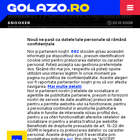
ALTE SPORTURI
17.04.2009
Snooker / Politia investigheaza un
SNOOKER
03.05.2009
SNOOKER
06.04.2009
Snooker/ Higgins si Murphy isi vor
meci aranjat din Campionatul
SNOOKER
SNOOKER
31.03.2009
22.12.2008
SNOOKER
Snooker/ Peter Ebdon a triumfat la
SNOOKER
03.04.2009
disputa titlul mondial
Marii Britanii
Snooker/ Campionul
Snooker/ Shaun Murphy: Nicio
en-titre
SNOOKER
11.03.2009
Beijing: Noroc ca Higgins nu a fost
Snooker/ O`Sullivan, eliminat la
Nouă ne pasă ca datele tale personale să rămână
Maguire, eliminat din prima runda
CM de snooker/ Programul
suma de bani nu poate egala
confidențiale
in forma, altfel nu aveam sanse
limita in sferturile Openului chinez
Citește mai mult
Citește mai mult
Noi și partenerii noștri
682
stocăm și/sau accesăm
la China Open
complet
semnificatia acestui trofeu
al-16-imilor
de finala
informații pe dispozitivul dvs., precum identificatorii
cookie unici pentru prelucrarea datelor cu caracter
Citește mai mult
Citește mai mult
personal. Puteți accepta sau gestiona preferințele
Citește mai mult
Citește mai mult
Citește mai mult
dvs. făcând clic mai jos, respectiv vă puteți opune
utilizării unui interes legitim în orice moment pe
pagina cu politica de confidențialitate. Aceste alegeri
vor fi raportate partenerilor noștri și nu vă vor afecta
navigarea.
Mai multe detalii
Noi si partenerii nostri (retelele de socializare si
agentiile de publicitate partenere, precum si furnizorii
nostri de servicii de date analitice) prelucram date
SNOOKER
07.05.2008
pentru a permite website-ului sa functioneze, pentru
a personaliza continutul si anunturile publicitare
Impresionant/ Ronnie O'Sullivan a castigat titlul
afisate in functie de interesele si/sau profilul dvs.,
pentru a va oferi functionalitati aferente retelelor de
mondial
socializare si pentru a analiza traficul pe website.
Beneficiati de drepturile prevazute de art. 15-22 din
GDPR in legatura cu prelucrarea datelor cu caracter
personal. Aceste drepturi pot fi exercitate prin
SNOOKER
28.03.2008
modalitatea indicata
aici
. Prin click pe “ACCEPT