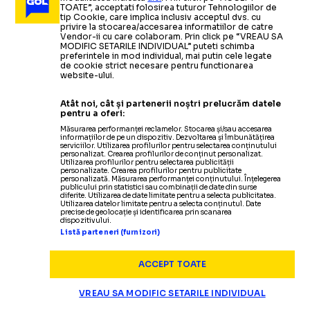
TOATE”, acceptati folosirea tuturor Tehnologiilor de
tip Cookie, care implica inclusiv acceptul dvs. cu
privire la stocarea/accesarea informatiilor de catre
ARHIVA FOTBAL
19.09.2009
Vendor-ii cu care colaboram. Prin click pe “VREAU SA
MODIFIC SETARILE INDIVIDUAL” puteti schimba
preferintele in mod individual, mai putin cele legate
Bundesliga: Bayern, victorie cu Nurnberg/
de cookie strict necesare pentru functionarea
website-ului.
Stuttgart, esec acasa cu Koln
ARHIVA FOTBAL
26.08.2009
Atât noi, cât și partenerii noștri prelucrăm datele
pentru a oferi:
ARHIVA FOTBAL
27.08.2009
Play-off
Liga campionilor/
Măsurarea performanței reclamelor. Stocarea și/sau accesarea
informațiilor de pe un dispozitiv. Dezvoltarea și îmbunătățirea
Antrenorul lui Stuttgart ironizeaza
Tragerea la sorti a grupelor Champions League:
ARHIVA FOTBAL
25.08.2009
serviciilor. Utilizarea profilurilor pentru selectarea conținutului
personalizat. Crearea profilurilor de conținut personalizat.
Unirea Urziceni va juca in grupa G alaturi de Sevilla,
Utilizarea profilurilor pentru selectarea publicității
fotbalul romanesc:
Liga Campionilor/ Lyon si Arsenal,
Ar fi ideal sa
ARHIVA FOTBAL
18.08.2009
personalizate. Crearea profilurilor pentru publicitate
Rangers si Stuttgart
personalizată. Măsurarea performanței conținutului. Înțelegerea
publicului prin statistici sau combinații de date din surse
picam in grupe cu trei echipe
aproape calificate/ FC Timisoara
Timisoara
-
Stuttgart
0-2/
Game
diferite. Utilizarea de date limitate pentru a selecta publicitatea.
Utilizarea datelor limitate pentru a selecta conținutul. Date
precise de geolocație și identificarea prin scanarea
romanesti
spera la o minune la Stuttgart
Over!
ARHIVA FOTBAL
26.08.2009
dispozitivului.
Listă parteneri (furnizori)
Stuttgart
-
Timisoara
0-0/
Banateni fara vlaga
Citește mai mult
Citește mai mult
Citește mai mult
ACCEPT TOATE
VREAU SA MODIFIC SETARILE INDIVIDUAL