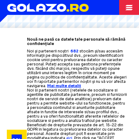
Citește mai mult
Citește mai mult
Citește mai mult
Citește mai mult
Citește mai mult
ARHIVA FOTBAL
09.12.2009
Nouă ne pasă ca datele tale personale să rămână
confidențiale
VfB
-
Urziceni: Stuttgart, ultima frontiera (21,45)
Noi și partenerii noștri
682
stocăm și/sau accesăm
informații pe dispozitivul dvs., precum identificatorii
cookie unici pentru prelucrarea datelor cu caracter
personal. Puteți accepta sau gestiona preferințele
ARHIVA FOTBAL
08.12.2009
dvs. făcând clic mai jos, respectiv vă puteți opune
utilizării unui interes legitim în orice moment pe
pagina cu politica de confidențialitate. Aceste alegeri
INTERVIU Ciprian Marica:
Sunt roman, dar Stuttgart
vor fi raportate partenerilor noștri și nu vă vor afecta
navigarea.
Mai multe detalii
ma plateste si imi doresc sa ne calificam
ARHIVA FOTBAL
ARHIVA FOTBAL
29.09.2009
28.09.2009
Noi si partenerii nostri (retelele de socializare si
agentiile de publicitate partenere, precum si furnizorii
Liga Campionilor Programul zilei
Marica:
Suntem mai buni si trebuie
nostri de servicii de date analitice) prelucram date
pentru a permite website-ului sa functioneze, pentru
ARHIVA FOTBAL
31.10.2009
a personaliza continutul si anunturile publicitare
de marti
sa castigam
afisate in functie de interesele si/sau profilul dvs.,
Bundesliga: Bayern, egal cu Stuttgart/ Hamburg
pentru a va oferi functionalitati aferente retelelor de
socializare si pentru a analiza traficul pe website.
pierde acasa
Citește mai mult
Citește mai mult
Beneficiati de drepturile prevazute de art. 15-22 din
GDPR in legatura cu prelucrarea datelor cu caracter
personal. Aceste drepturi pot fi exercitate prin
modalitatea indicata
aici
. Prin click pe “ACCEPT