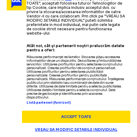
TOATE”, acceptati folosirea tuturor Tehnologiilor de
Olimpice
tip Cookie, care implica inclusiv acceptul dvs. cu
privire la stocarea/accesarea informatiilor de catre
Vendor-ii cu care colaboram. Prin click pe “VREAU SA
MODIFIC SETARILE INDIVIDUAL” puteti schimba
ARHIVA
21.03.2021
preferintele in mod individual, mai putin cele legate
de cookie strict necesare pentru functionarea
VIDEO LeBron James, accidentat intenționat? / Cât
website-ului.
stă pe bară starul lui Lakers
Atât noi, cât și partenerii noștri prelucrăm datele
pentru a oferi:
Măsurarea performanței reclamelor. Stocarea și/sau accesarea
informațiilor de pe un dispozitiv. Dezvoltarea și îmbunătățirea
serviciilor. Utilizarea profilurilor pentru selectarea conținutului
personalizat. Crearea profilurilor de conținut personalizat.
Utilizarea profilurilor pentru selectarea publicității
personalizate. Crearea profilurilor pentru publicitate
personalizată. Măsurarea performanței conținutului. Înțelegerea
publicului prin statistici sau combinații de date din surse
diferite. Utilizarea de date limitate pentru a selecta publicitatea.
Utilizarea datelor limitate pentru a selecta conținutul. Date
precise de geolocație și identificarea prin scanarea
dispozitivului.
Termeni și condiții
Listă parteneri (furnizori)
Politica de confidențialitate
Modifică Setările
ACCEPT TOATE
Contact
Echipa
VREAU SA MODIFIC SETARILE INDIVIDUAL