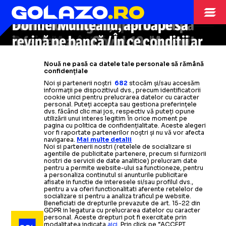
VIDEO PSG, victorie clară pe
terenul lui Sociedad
(6-1)
/ Super
Ce mare schimbare vrea să facă
ARHIVA FOTBAL
ARHIVA FOTBAL
21.03.2021
21.03.2021
terenul rivalei Lyon
execuția cu care Barrenetxea a
-
Parizienii au
Valentino Rossi după ce a avut
Patron din Liga 1, internat după
Dorinel Munteanu, aproape să
ARHIVA
ARHIVA FOTBAL
21.03.2021
21.03.2021
VLAD LUPU
revenit pe primul loc în Ligue 1
eclipsat reușitele lui Messi
Liga 1: Remiză între Sepsi Sf.
Primul transfer important al
Covid: "Am înțeles ce este
infectarea cu
revină pe bancă / În ce condiții ar
Covid-19:
"A venit
Gheorghe și Gaz Metan Mediaș
Barcelonei din noua eră Laporta
singurătatea"
furtuna care
prelua o echipa din România
m-a
pus la pământ"
Citește mai mult
Citește mai mult
Nouă ne pasă ca datele tale personale să rămână
confidențiale
Citește mai mult
Citește mai mult
Citește mai mult
Citește mai mult
Citește mai mult
Noi și partenerii noștri
682
stocăm și/sau accesăm
informații pe dispozitivul dvs., precum identificatorii
cookie unici pentru prelucrarea datelor cu caracter
personal. Puteți accepta sau gestiona preferințele
dvs. făcând clic mai jos, respectiv vă puteți opune
utilizării unui interes legitim în orice moment pe
pagina cu politica de confidențialitate. Aceste alegeri
ALTE SPORTURI
21.03.2021
vor fi raportate partenerilor noștri și nu vă vor afecta
navigarea.
Mai multe detalii
Noi si partenerii nostri (retelele de socializare si
Premieră la Jocurile Olimpice: Măsura specială de
agentiile de publicitate partenere, precum si furnizorii
care vor beneficia atleții din Marea Britanie
nostri de servicii de date analitice) prelucram date
pentru a permite website-ului sa functioneze, pentru
a personaliza continutul si anunturile publicitare
afisate in functie de interesele si/sau profilul dvs.,
ARHIVA
21.03.2021
pentru a va oferi functionalitati aferente retelelor de
socializare si pentru a analiza traficul pe website.
Beneficiati de drepturile prevazute de art. 15-22 din
România, meci de totul sau nimic cu Muntenegru /
GDPR in legatura cu prelucrarea datelor cu caracter
personal. Aceste drepturi pot fi exercitate prin
Scorul la care lăsăm Norvegia în afara Jocurilor
modalitatea indicata
aici
. Prin click pe “ACCEPT