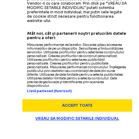
Vendor-ii cu care colaboram. Prin click pe “VREAU SA
MODIFIC SETARILE INDIVIDUAL” puteti schimba
preferintele in mod individual, mai putin cele legate
de cookie strict necesare pentru functionarea
website-ului.
Atât noi, cât și partenerii noștri prelucrăm datele
pentru a oferi:
Măsurarea performanței reclamelor. Stocarea și/sau accesarea
informațiilor de pe un dispozitiv. Dezvoltarea și îmbunătățirea
serviciilor. Utilizarea profilurilor pentru selectarea conținutului
personalizat. Crearea profilurilor de conținut personalizat.
Utilizarea profilurilor pentru selectarea publicității
personalizate. Crearea profilurilor pentru publicitate
personalizată. Măsurarea performanței conținutului. Înțelegerea
publicului prin statistici sau combinații de date din surse
diferite. Utilizarea de date limitate pentru a selecta publicitatea.
Utilizarea datelor limitate pentru a selecta conținutul. Date
precise de geolocație și identificarea prin scanarea
dispozitivului.
Listă parteneri (furnizori)
ACCEPT TOATE
VREAU SA MODIFIC SETARILE INDIVIDUAL