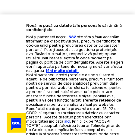
Nouă ne pasă ca datele tale personale să rămână
confidențiale
Noi și partenerii noștri
682
stocăm și/sau accesăm
informații pe dispozitivul dvs., precum identificatorii
cookie unici pentru prelucrarea datelor cu caracter
personal. Puteți accepta sau gestiona preferințele
dvs. făcând clic mai jos, respectiv vă puteți opune
utilizării unui interes legitim în orice moment pe
pagina cu politica de confidențialitate. Aceste alegeri
vor fi raportate partenerilor noștri și nu vă vor afecta
navigarea.
Mai multe detalii
Noi si partenerii nostri (retelele de socializare si
agentiile de publicitate partenere, precum si furnizorii
nostri de servicii de date analitice) prelucram date
pentru a permite website-ului sa functioneze, pentru
a personaliza continutul si anunturile publicitare
afisate in functie de interesele si/sau profilul dvs.,
pentru a va oferi functionalitati aferente retelelor de
socializare si pentru a analiza traficul pe website.
Beneficiati de drepturile prevazute de art. 15-22 din
GDPR in legatura cu prelucrarea datelor cu caracter
personal. Aceste drepturi pot fi exercitate prin
modalitatea indicata
aici
. Prin click pe “ACCEPT
TOATE”, acceptati folosirea tuturor Tehnologiilor de
tip Cookie, care implica inclusiv acceptul dvs. cu
privire la stocarea/accesarea informatiilor de catre