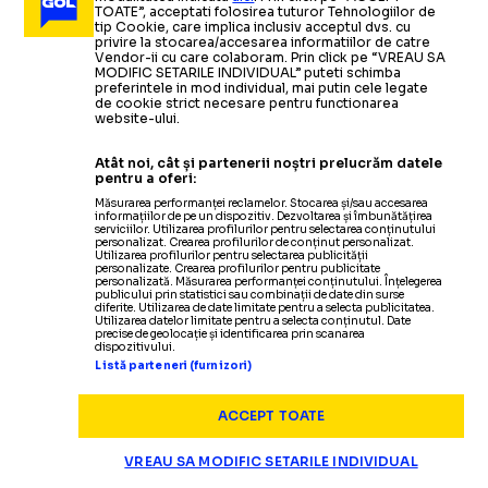
TOATE”, acceptati folosirea tuturor Tehnologiilor de
tip Cookie, care implica inclusiv acceptul dvs. cu
privire la stocarea/accesarea informatiilor de catre
PUBLICITATE
Vendor-ii cu care colaboram. Prin click pe “VREAU SA
MODIFIC SETARILE INDIVIDUAL” puteti schimba
preferintele in mod individual, mai putin cele legate
locul unde alergarea devine 
BUCOVINA ULTRA ROCKS,
de cookie strict necesare pentru functionarea
website-ului.
Atât noi, cât și partenerii noștri prelucrăm datele
pentru a oferi:
Măsurarea performanței reclamelor. Stocarea și/sau accesarea
OPINII
informațiilor de pe un dispozitiv. Dezvoltarea și îmbunătățirea
serviciilor. Utilizarea profilurilor pentru selectarea conținutului
personalizat. Crearea profilurilor de conținut personalizat.
Utilizarea profilurilor pentru selectarea publicității
personalizate. Crearea profilurilor pentru publicitate
personalizată. Măsurarea performanței conținutului. Înțelegerea
publicului prin statistici sau combinații de date din surse
diferite. Utilizarea de date limitate pentru a selecta publicitatea.
Utilizarea datelor limitate pentru a selecta conținutul. Date
precise de geolocație și identificarea prin scanarea
SUPERLIGA
STRANIERI
ÎNOT
dispozitivului.
VARGA NU A IERTAT N
ENES SALI REVINE ÎN
CAMPIONATELE EUROP
Listă parteneri (furnizori)
Cristian Geambașu:
Continuă 
ACCEPT TOATE
Folha nu pleacă singur! Primii
VIDEO:
Programul complet al sportivilor rom
Fostul
puști-minune
al lui Gi
3 jucăt
VREAU SA MODIFIC SETARILE INDIVIDUAL