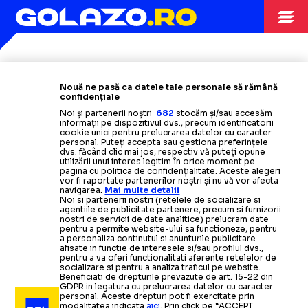
Citește mai mult
Citește mai mult
Citește mai mult
Nouă ne pasă ca datele tale personale să rămână
confidențiale
Noi și partenerii noștri
682
stocăm și/sau accesăm
BASCHET
informații pe dispozitivul dvs., precum identificatorii
cookie unici pentru prelucrarea datelor cu caracter
VIDEO:
Reporta
personal. Puteți accepta sau gestiona preferințele
TULCEA
S-A
ÎNDRĂGOSTIT DE BASCHET!
dvs. făcând clic mai jos, respectiv vă puteți opune
utilizării unui interes legitim în orice moment pe
pagina cu politica de confidențialitate. Aceste alegeri
CONFERENCE LEAGUE
vor fi raportate partenerilor noștri și nu vă vor afecta
navigarea.
Mai multe detalii
Noi si partenerii nostri (retelele de socializare si
VIDEO.
Prunea a șters clip
DE LA SEXISM LA HOMOFOBIE
agentiile de publicitate partenere, precum si furnizorii
nostri de servicii de date analitice) prelucram date
pentru a permite website-ului sa functioneze, pentru
a personaliza continutul si anunturile publicitare
SUPERLIGA
afisate in functie de interesele si/sau profilul dvs.,
pentru a va oferi functionalitati aferente retelelor de
socializare si pentru a analiza traficul pe website.
Eroul Revoluției Maghiare de l
CINE ESTE ARON GABOR
Beneficiati de drepturile prevazute de art. 15-22 din
GDPR in legatura cu prelucrarea datelor cu caracter
personal. Aceste drepturi pot fi exercitate prin
modalitatea indicata
aici
. Prin click pe “ACCEPT